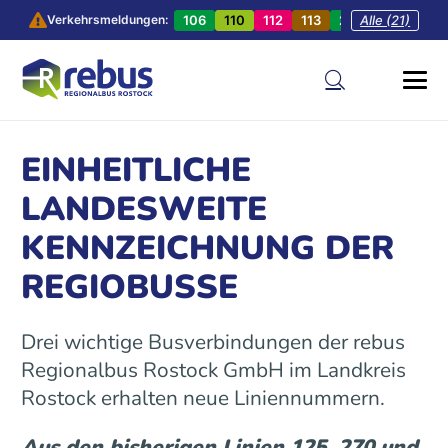
106
110
112
113
201
Alle (21)
202
20
Verkehrsmeldungen:
EINHEITLICHE
LANDESWEITE
KENNZEICHNUNG DER
REGIOBUSSE
Drei wichtige Busverbindungen der rebus
Regionalbus Rostock GmbH im Landkreis
Rostock erhalten neue Liniennummern.
Aus den bisherigen Linien 125, 270 und