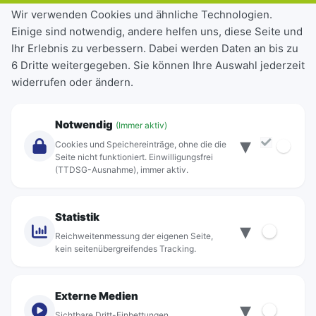
Tickets & Tarife
Wir verwenden Cookies und ähnliche Technologien.
Einige sind notwendig, andere helfen uns, diese Seite und
Deutschlandticket
Ihr Erlebnis zu verbessern. Dabei werden Daten an bis zu
Schülerkarte
6 Dritte weitergegeben. Sie können Ihre Auswahl jederzeit
Einzeltickets
widerrufen oder ändern.
Abonnements
Unternehmen
Notwendig
(Immer aktiv)
▾
Über Rebus
Cookies und Speichereinträge, ohne die die
Jobs
Seite nicht funktioniert. Einwilligungsfrei
(TTDSG-Ausnahme), immer aktiv.
Projekte
rebus-aktiv
Kontakt
Statistik
▾
Standorte
Reichweitenmessung der eigenen Seite,
kein seitenübergreifendes Tracking.
Externe Medien
▾
Sichtbare Dritt-Einbettungen