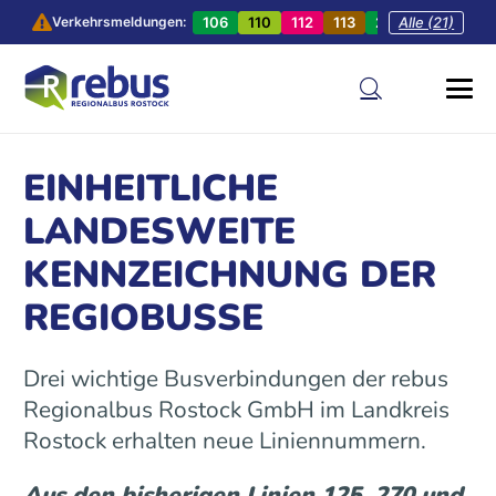
106
110
112
113
201
Alle (21)
202
20
Verkehrsmeldungen:
EINHEITLICHE
LANDESWEITE
KENNZEICHNUNG DER
REGIOBUSSE
Drei wichtige Busverbindungen der rebus
Regionalbus Rostock GmbH im Landkreis
Rostock erhalten neue Liniennummern.
Aus den bisherigen Linien 125, 270 und