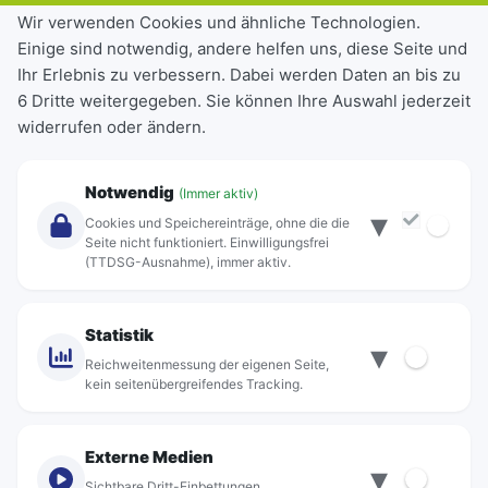
Tickets & Tarife
Wir verwenden Cookies und ähnliche Technologien.
Einige sind notwendig, andere helfen uns, diese Seite und
Deutschlandticket
Ihr Erlebnis zu verbessern. Dabei werden Daten an bis zu
Schülerkarte
6 Dritte weitergegeben. Sie können Ihre Auswahl jederzeit
Einzeltickets
widerrufen oder ändern.
Abonnements
Unternehmen
Notwendig
(Immer aktiv)
▾
Über Rebus
Cookies und Speichereinträge, ohne die die
Jobs
Seite nicht funktioniert. Einwilligungsfrei
(TTDSG-Ausnahme), immer aktiv.
Projekte
rebus-aktiv
Kontakt
Statistik
▾
Standorte
Reichweitenmessung der eigenen Seite,
kein seitenübergreifendes Tracking.
Externe Medien
▾
Sichtbare Dritt-Einbettungen