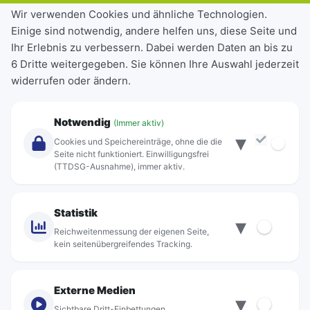
Tickets & Tarife
Wir verwenden Cookies und ähnliche Technologien.
Einige sind notwendig, andere helfen uns, diese Seite und
Deutschlandticket
Ihr Erlebnis zu verbessern. Dabei werden Daten an bis zu
Schülerkarte
6 Dritte weitergegeben. Sie können Ihre Auswahl jederzeit
Einzeltickets
widerrufen oder ändern.
Abonnements
Unternehmen
Notwendig
(Immer aktiv)
▾
Über Rebus
Cookies und Speichereinträge, ohne die die
Jobs
Seite nicht funktioniert. Einwilligungsfrei
(TTDSG-Ausnahme), immer aktiv.
Projekte
rebus-aktiv
Kontakt
Statistik
▾
Standorte
Reichweitenmessung der eigenen Seite,
kein seitenübergreifendes Tracking.
Externe Medien
▾
Sichtbare Dritt-Einbettungen