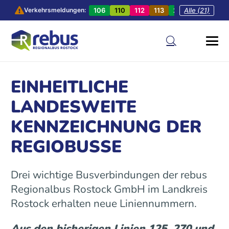
106
110
112
113
201
Alle (21)
202
20
Verkehrsmeldungen:
EINHEITLICHE
LANDESWEITE
KENNZEICHNUNG DER
REGIOBUSSE
Drei wichtige Busverbindungen der rebus
Regionalbus Rostock GmbH im Landkreis
Rostock erhalten neue Liniennummern.
Aus den bisherigen Linien 125, 270 und