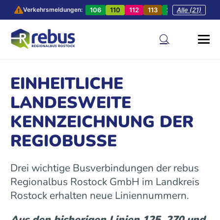
106
110
112
113
201
Alle (21)
202
20
Verkehrsmeldungen:
EINHEITLICHE
LANDESWEITE
KENNZEICHNUNG DER
REGIOBUSSE
Drei wichtige Busverbindungen der rebus
Regionalbus Rostock GmbH im Landkreis
Rostock erhalten neue Liniennummern.
Aus den bisherigen Linien 125, 270 und