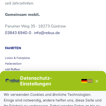
seit Jahrzehnten.
Gemeinsam mobil.
Parumer Weg 35 · 18273 Güstrow
03843 6940-0
·
info@rebus.de
FAHRTEN
Linien & Fahrpläne
Haltestellen
rubi Rufbus
Bücherbus
Datenschutz-
×
Störungen
Einstellungen
Tickets & Tarife
Wir verwenden Cookies und ähnliche Technologien.
Einige sind notwendig, andere helfen uns, diese Seite und
Deutschlandticket
Ihr Erlebnis zu verbessern. Dabei werden Daten an bis zu
Schülerkarte