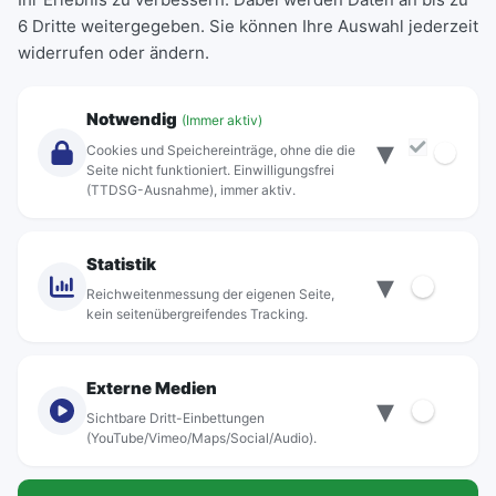
6 Dritte weitergegeben. Sie können Ihre Auswahl jederzeit
Einzeltickets
widerrufen oder ändern.
Abonnements
Unternehmen
Notwendig
(Immer aktiv)
▾
Über Rebus
Cookies und Speichereinträge, ohne die die
Jobs
Seite nicht funktioniert. Einwilligungsfrei
(TTDSG-Ausnahme), immer aktiv.
Projekte
rebus-aktiv
Kontakt
Statistik
▾
Standorte
Reichweitenmessung der eigenen Seite,
kein seitenübergreifendes Tracking.
Externe Medien
▾
Sichtbare Dritt-Einbettungen
© rebus Regionalbus Rostock GmbH
(YouTube/Vimeo/Maps/Social/Audio).
Impressum