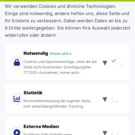
Tickets & Tarife
Wir verwenden Cookies und ähnliche Technologien.
Einige sind notwendig, andere helfen uns, diese Seite und
Deutschlandticket
Ihr Erlebnis zu verbessern. Dabei werden Daten an bis zu
Schülerkarte
6 Dritte weitergegeben. Sie können Ihre Auswahl jederzeit
Einzeltickets
widerrufen oder ändern.
Abonnements
Unternehmen
Notwendig
(Immer aktiv)
▾
Über Rebus
Cookies und Speichereinträge, ohne die die
Jobs
Seite nicht funktioniert. Einwilligungsfrei
(TTDSG-Ausnahme), immer aktiv.
Projekte
rebus-aktiv
Kontakt
Statistik
▾
Standorte
Reichweitenmessung der eigenen Seite,
kein seitenübergreifendes Tracking.
Externe Medien
▾
Sichtbare Dritt-Einbettungen