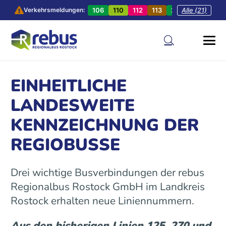
106
110
112
113
201
Alle (21)
202
20
Verkehrsmeldungen:
EINHEITLICHE
LANDESWEITE
KENNZEICHNUNG DER
REGIOBUSSE
Drei wichtige Busverbindungen der rebus
Regionalbus Rostock GmbH im Landkreis
Rostock erhalten neue Liniennummern.
Aus den bisherigen Linien 125, 270 und