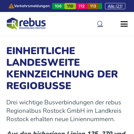
106
110
112
113
201
Alle (21)
202
20
Verkehrsmeldungen:
EINHEITLICHE
LANDESWEITE
KENNZEICHNUNG DER
REGIOBUSSE
Drei wichtige Busverbindungen der rebus
Regionalbus Rostock GmbH im Landkreis
Rostock erhalten neue Liniennummern.
Aus den bisherigen Linien 125, 270 und