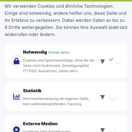
Tickets & Tarife
Wir verwenden Cookies und ähnliche Technologien.
Einige sind notwendig, andere helfen uns, diese Seite und
Deutschlandticket
Ihr Erlebnis zu verbessern. Dabei werden Daten an bis zu
Schülerkarte
6 Dritte weitergegeben. Sie können Ihre Auswahl jederzeit
Einzeltickets
widerrufen oder ändern.
Abonnements
Unternehmen
Notwendig
(Immer aktiv)
▾
Über Rebus
Cookies und Speichereinträge, ohne die die
Jobs
Seite nicht funktioniert. Einwilligungsfrei
(TTDSG-Ausnahme), immer aktiv.
Projekte
rebus-aktiv
Kontakt
Statistik
▾
Standorte
Reichweitenmessung der eigenen Seite,
kein seitenübergreifendes Tracking.
Externe Medien
▾
Sichtbare Dritt-Einbettungen