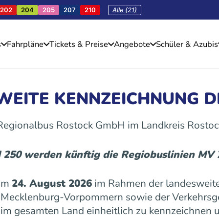
202
204
205
207
210
Alle (21)
s
Fahrpläne
Tickets & Preise
Angebote
Schüler & Azubis
SWEITE KENNZEICHNUNG D
 Regionalbus Rostock GmbH im Landkreis Rostoc
d 250 werden künftig die Regiobuslinien MV
 am
24. August 2026
im Rahmen der landesweite
es Mecklenburg-Vorpommern sowie der Verkehrs
n im gesamten Land einheitlich zu kennzeichnen u