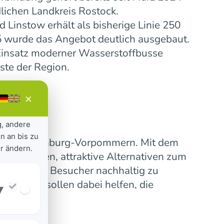
lichen Landkreis Rostock.
Linstow erhält als bisherige Linie 250
5 wurde das Angebot deutlich ausgebaut.
insatz moderner Wasserstoffbusse
ste der Region.
×
g, andere
n an bis zu
ensive Mecklenburg-Vorpommern. Mit dem
r ändern.
 verbinden, attraktive Alternativen zum
erinnen und Besucher nachhaltig zu
nummern sollen dabei helfen, die
▾