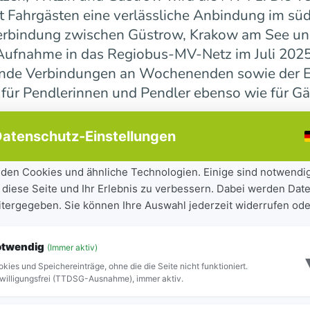
 Fahrgästen eine verlässliche Anbindung im süd
erbindung zwischen Güstrow, Krakow am See und 
r Aufnahme in das Regiobus-MV-Netz im Juli 202
ende Verbindungen an Wochenenden sowie der E
 für Pendlerinnen und Pendler ebenso wie für Gä
atenschutz-Einstellungen
ndesweit weiter
den Cookies und ähnliche Technologien. Einige sind notwendi
 diese Seite und Ihr Erlebnis zu verbessern. Dabei werden Date
tandteil der seit 2023 laufenden Mobilitätsoff
eitergegeben. Sie können Ihre Auswahl jederzeit widerrufen ode
iel, Städte und Gemeinden besser miteinander zu
ilität für Bürgerinnen und Bürger sowie Besuch
otwendig
(Immer aktiv)
ite Netz 16 Regiobuslinien. Die neuen MV-Linien
kies und Speichereinträge, ohne die die Seite nicht funktioniert.
Blick zu erkennen.
willigungsfrei (TTDSG-Ausnahme), immer aktiv.