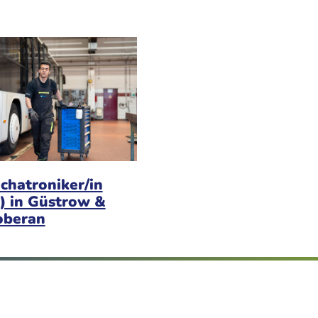
chatroniker/in
) in Güstrow &
oberan