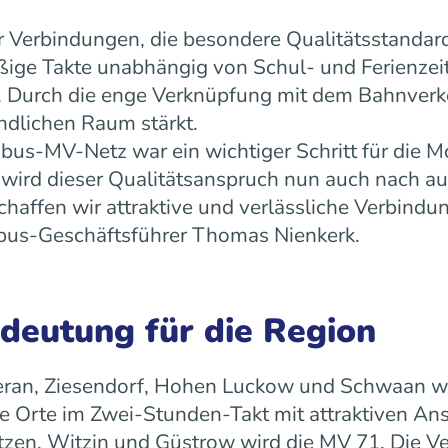
 Verbindungen, die besondere Qualitätsstandard
äßige Takte unabhängig von Schul- und Ferienz
ät. Durch die enge Verknüpfung mit dem Bahnverk
ndlichen Raum stärkt.
us-MV-Netz war ein wichtiger Schritt für die Mo
ird dieser Qualitätsanspruch nun auch nach a
ffen wir attraktive und verlässliche Verbindun
 rebus-Geschäftsführer Thomas Nienkerk.
edeutung für die Region
ran, Ziesendorf, Hohen Luckow und Schwaan wird 
 Orte im Zwei-Stunden-Takt mit attraktiven An
tzen, Witzin und Güstrow wird die MV 71. Die Ve