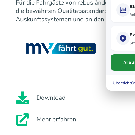
Für die Fahrgäste von rebus ändert sich m
St
die bewährten Qualitätsstandards bleiben
Rei
Auskunftssystemen und an den Fahrzeugen
Ex
Sic
Alle 
Übersicht
C
Download
Mehr erfahren