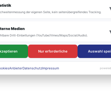
it der Umstellung vor allem die Bezeichnung der
atistik
 bestehen. Die neuen Liniennummern werden künft
chweitenmessung der eigenen Seite, kein seitenübergreifendes Tracking.
 sichtbar sein.
terne Medien
htbare Dritt-Einbettungen (YouTube/Vimeo/Maps/Social/Audio).
akzeptieren
Nur erforderliche
Auswahl spei
ookies
Anbieter
Datenschutz
Impressum
powered