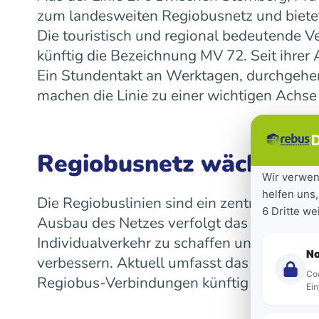
zum landesweiten Regiobusnetz und bietet
Die touristisch und regional bedeutende V
künftig die Bezeichnung MV 72. Seit ihre
Ein Stundentakt an Werktagen, durchgeh
machen die Linie zu einer wichtigen Achse
D
Regiobusnetz wächst la
Wir verwen
helfen uns,
Die Regiobuslinien sind ein zentraler Bes
6 Dritte w
Ausbau des Netzes verfolgt das Land das Z
Individualverkehr zu schaffen und die Mob
N
verbessern. Aktuell umfasst das landeswe
Coo
Regiobus-Verbindungen künftig auf einen 
Ein