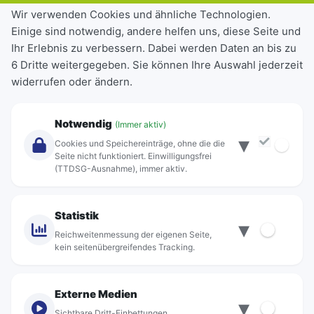
Tickets & Tarife
Wir verwenden Cookies und ähnliche Technologien.
Einige sind notwendig, andere helfen uns, diese Seite und
Deutschlandticket
Ihr Erlebnis zu verbessern. Dabei werden Daten an bis zu
Schülerkarte
6 Dritte weitergegeben. Sie können Ihre Auswahl jederzeit
Einzeltickets
widerrufen oder ändern.
Abonnements
Unternehmen
Notwendig
(Immer aktiv)
▾
Über Rebus
Cookies und Speichereinträge, ohne die die
Jobs
Seite nicht funktioniert. Einwilligungsfrei
(TTDSG-Ausnahme), immer aktiv.
Projekte
rebus-aktiv
Kontakt
Statistik
▾
Standorte
Reichweitenmessung der eigenen Seite,
kein seitenübergreifendes Tracking.
Externe Medien
▾
Sichtbare Dritt-Einbettungen