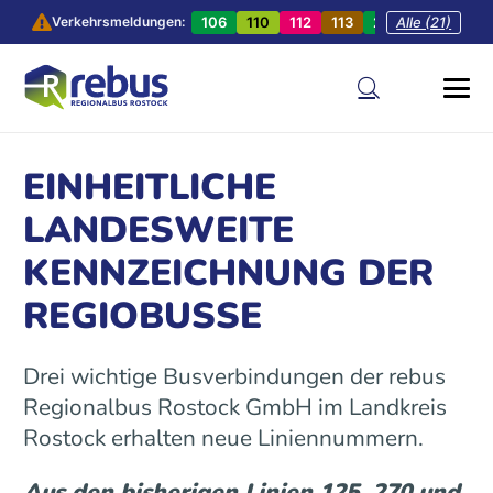
106
110
112
113
201
Alle (21)
202
20
Verkehrsmeldungen:
EINHEITLICHE
LANDESWEITE
KENNZEICHNUNG DER
REGIOBUSSE
Drei wichtige Busverbindungen der rebus
Regionalbus Rostock GmbH im Landkreis
Rostock erhalten neue Liniennummern.
Aus den bisherigen Linien 125, 270 und