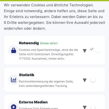
Tickets & Tarife
Wir verwenden Cookies und ähnliche Technologien.
Einige sind notwendig, andere helfen uns, diese Seite und
Deutschlandticket
Ihr Erlebnis zu verbessern. Dabei werden Daten an bis zu
Schülerkarte
6 Dritte weitergegeben. Sie können Ihre Auswahl jederzeit
Einzeltickets
widerrufen oder ändern.
Abonnements
Unternehmen
Notwendig
(Immer aktiv)
▾
Über Rebus
Cookies und Speichereinträge, ohne die die
Jobs
Seite nicht funktioniert. Einwilligungsfrei
(TTDSG-Ausnahme), immer aktiv.
Projekte
rebus-aktiv
Kontakt
Statistik
▾
Standorte
Reichweitenmessung der eigenen Seite,
kein seitenübergreifendes Tracking.
Externe Medien
▾
Sichtbare Dritt-Einbettungen