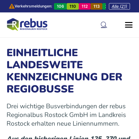
106
110
112
113
201
Alle (21)
202
20
Verkehrsmeldungen:
EINHEITLICHE
LANDESWEITE
KENNZEICHNUNG DER
REGIOBUSSE
Drei wichtige Busverbindungen der rebus
Regionalbus Rostock GmbH im Landkreis
Rostock erhalten neue Liniennummern.
Aus den bisherigen Linien 125, 270 und