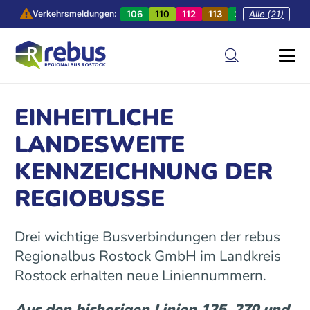
106
110
112
113
201
Alle (21)
202
20
Verkehrsmeldungen:
EINHEITLICHE
LANDESWEITE
KENNZEICHNUNG DER
REGIOBUSSE
Drei wichtige Busverbindungen der rebus
Regionalbus Rostock GmbH im Landkreis
Rostock erhalten neue Liniennummern.
Aus den bisherigen Linien 125, 270 und