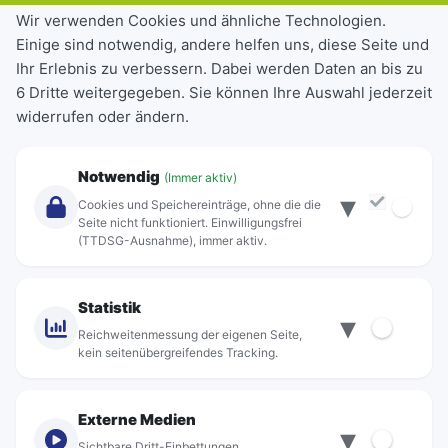
Tickets & Tarife
Wir verwenden Cookies und ähnliche Technologien.
Einige sind notwendig, andere helfen uns, diese Seite und
Deutschlandticket
Ihr Erlebnis zu verbessern. Dabei werden Daten an bis zu
Schülerkarte
6 Dritte weitergegeben. Sie können Ihre Auswahl jederzeit
Einzeltickets
widerrufen oder ändern.
Abonnements
Unternehmen
Notwendig
(Immer aktiv)
▾
Über Rebus
Cookies und Speichereinträge, ohne die die
Jobs
Seite nicht funktioniert. Einwilligungsfrei
(TTDSG-Ausnahme), immer aktiv.
Projekte
rebus-aktiv
Kontakt
Statistik
▾
Standorte
Reichweitenmessung der eigenen Seite,
kein seitenübergreifendes Tracking.
Externe Medien
▾
Sichtbare Dritt-Einbettungen