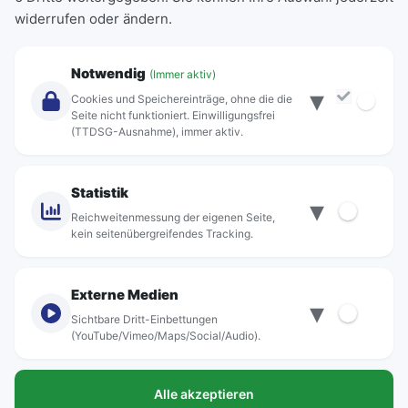
Einzeltickets
widerrufen oder ändern.
Abonnements
Unternehmen
Notwendig
(Immer aktiv)
▾
Über Rebus
Cookies und Speichereinträge, ohne die die
Jobs
Seite nicht funktioniert. Einwilligungsfrei
(TTDSG-Ausnahme), immer aktiv.
Projekte
rebus-aktiv
Kontakt
Statistik
▾
Standorte
Reichweitenmessung der eigenen Seite,
kein seitenübergreifendes Tracking.
Externe Medien
▾
Sichtbare Dritt-Einbettungen
© rebus Regionalbus Rostock GmbH
(YouTube/Vimeo/Maps/Social/Audio).
Impressum
Alle akzeptieren
Datenschutz