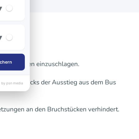
▾
▾
chern
die Scheiben einzuschlagen.
eines Unglücks der Ausstieg aus dem Bus
 by psn media
tzungen an den Bruchstücken verhindert.