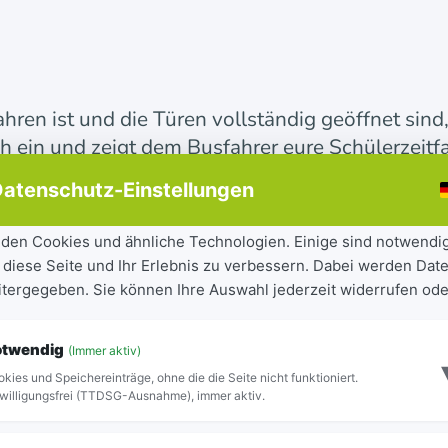
hren ist und die Türen vollständig geöffnet sind,
ch ein und zeigt dem Busfahrer eure Schülerzeitf
atenschutz-Einstellungen
bei zu drängeln oder zu schieben. So geht das Ei
den Cookies und ähnliche Technologien. Einige sind notwendi
 diese Seite und Ihr Erlebnis zu verbessern. Dabei werden Date
eitergegeben. Sie können Ihre Auswahl jederzeit widerrufen ode
ren
otwendig
(Immer aktiv)
druck automatisch. Wartet also am besten mit e
kies und Speichereinträge, ohne die die Seite nicht funktioniert.
in.
willigungsfrei (TTDSG-Ausnahme), immer aktiv.