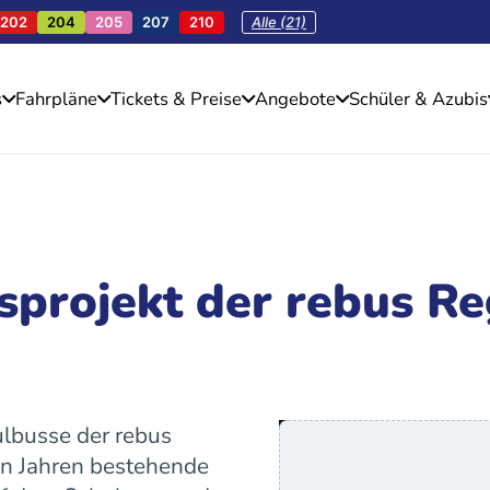
202
204
205
207
210
Alle (21)
s
Fahrpläne
Tickets & Preise
Angebote
Schüler & Azubis
sprojekt der rebus Re
ulbusse der rebus
en Jahren bestehende