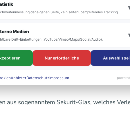
atistik
chweitenmessung der eigenen Seite, kein seitenübergreifendes Tracking.
terne Medien
htbare Dritt-Einbettungen (YouTube/Vimeo/Maps/Social/Audio).
akzeptieren
Nur erforderliche
Auswahl spei
en retten, denn ohne ihn ist es kaum möglich, 
lb zu gefährlichen Situationen, wenn im Falle 
ookies
Anbieter
Datenschutz
Impressum
powered
en aus sogenanntem Sekurit-Glas, welches Verle