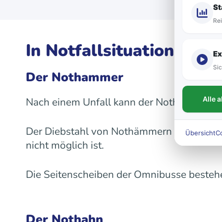
St
Rei
In Notfallsituationen
Ex
Sic
Der Nothammer
Alle 
Nach einem Unfall kann der Nothammer Leb
Der Diebstahl von Nothämmern führt desha
Übersicht
C
nicht möglich ist.
Die Seitenscheiben der Omnibusse besteh
Der Nothahn