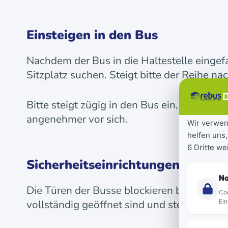
Einsteigen in den Bus
Nachdem der Bus in die Haltestelle eingefa
Sitzplatz suchen. Steigt bitte der Reihe na
D
Bitte steigt zügig in den Bus ein, ohne da
angenehmer vor sich.
Wir verwen
helfen uns,
6 Dritte w
Sicherheitseinrichtungen der Tü
N
Die Türen der Busse blockieren bei Gegen
Coo
vollständig geöffnet sind und steigt dann e
Ein