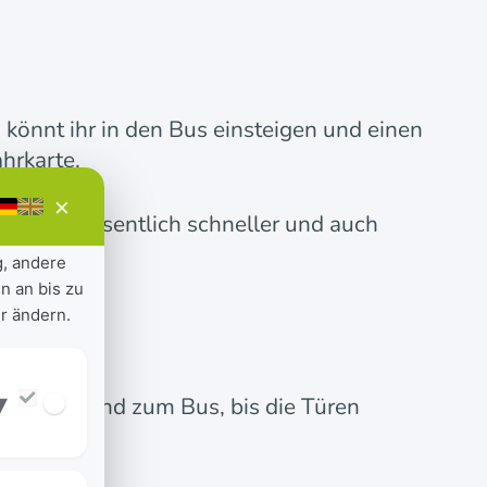
 könnt ihr in den Bus einsteigen und einen
ahrkarte.
×
nsteigen wesentlich schneller und auch
g, andere
n an bis zu
r ändern.
▾
twas Abstand zum Bus, bis die Türen