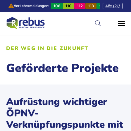
106
110
112
113
201
Alle (21)
202
20
Verkehrsmeldungen:
DER WEG IN DIE ZUKUNFT
Geförderte Projekte
Aufrüstung wichtiger
ÖPNV-
Verknüpfungspunkte mit