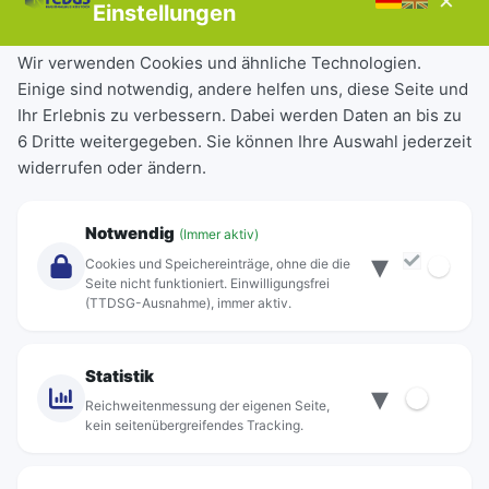
Einstellungen
Tickets & Tarife
Wir verwenden Cookies und ähnliche Technologien.
Einige sind notwendig, andere helfen uns, diese Seite und
Deutschlandticket
Ihr Erlebnis zu verbessern. Dabei werden Daten an bis zu
Schülerkarte
6 Dritte weitergegeben. Sie können Ihre Auswahl jederzeit
Einzeltickets
widerrufen oder ändern.
Abonnements
Unternehmen
Notwendig
(Immer aktiv)
▾
Über Rebus
Cookies und Speichereinträge, ohne die die
Jobs
Seite nicht funktioniert. Einwilligungsfrei
(TTDSG-Ausnahme), immer aktiv.
Projekte
rebus-aktiv
Kontakt
Statistik
▾
Standorte
Reichweitenmessung der eigenen Seite,
kein seitenübergreifendes Tracking.