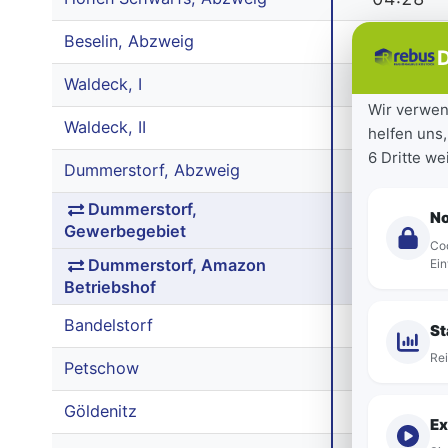
Beselin, Abzweig
04:29
D
Waldeck, I
04:30
Wir verwen
Waldeck, II
04:31
helfen uns,
6 Dritte w
Dummerstorf, Abzweig
04:32
Dummerstorf,
N
|
Gewerbegebiet
Coo
Dummerstorf, Amazon
Ein
|
Betriebshof
Bandelstorf
|
St
Rei
Petschow
|
Göldenitz
|
Ex