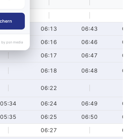
|
|
|
|
|
|
|
|
chern
|
06:13
06:43
07:13
|
06:16
06:46
07:16
 by psn media
|
06:17
06:47
07:17
|
06:18
06:48
07:18
|
06:22
|
|
05:34
06:24
06:49
07:19
05:35
06:25
06:50
07:20
|
06:27
|
07:22