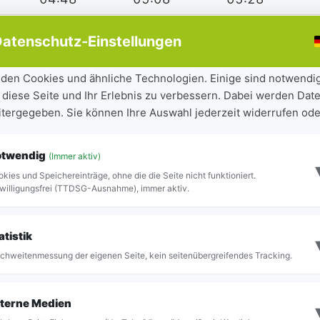
04:49
05:09
05:29
atenschutz-Einstellungen
04:50
05:10
05:30
den Cookies und ähnliche Technologien. Einige sind notwendi
04:51
05:11
05:31
 diese Seite und Ihr Erlebnis zu verbessern. Dabei werden Date
eitergegeben. Sie können Ihre Auswahl jederzeit widerrufen ode
04:52
05:12
05:32
otwendig
04:53
05:13
|
(Immer aktiv)
kies und Speichereinträge, ohne die die Seite nicht funktioniert.
willigungsfrei (TTDSG-Ausnahme), immer aktiv.
04:57
05:15
|
|
05:22
|
atistik
chweitenmessung der eigenen Seite, kein seitenübergreifendes Tracking.
|
05:25
|
|
05:28
|
terne Medien