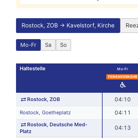
Rostock, ZOB → Kavelstorf, Kirche
Reez
Mo-Fr
Sa
So
Haltestelle
Mo-Fr
FERIENVERKEHR
Rostock, ZOB
04:10
Rostock, Goetheplatz
04:11
Rostock, Deutsche Med-
04:13
Platz