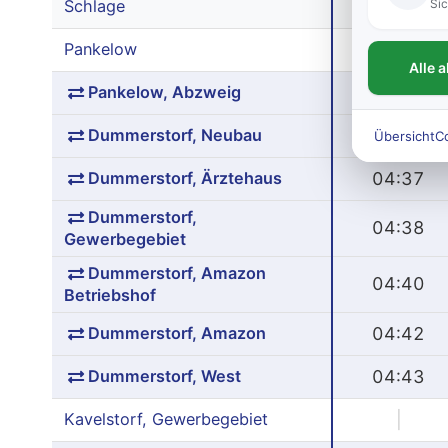
Sic
Schlage
|
Pankelow
|
Alle 
Pankelow, Abzweig
04:34
Dummerstorf, Neubau
04:36
Übersicht
C
Dummerstorf, Ärztehaus
04:37
Dummerstorf,
04:38
Gewerbegebiet
Dummerstorf, Amazon
04:40
Betriebshof
Dummerstorf, Amazon
04:42
Dummerstorf, West
04:43
Kavelstorf, Gewerbegebiet
|