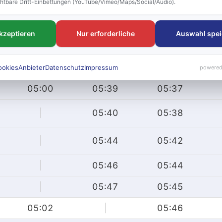
htbare Dritt-Einbettungen (YouTube/Vimeo/Maps/Social/Audio).
|
05:32
|
|
05:34
|
akzeptieren
Nur erforderliche
Auswahl spei
|
05:36
05:34
|
05:38
05:36
ookies
Anbieter
Datenschutz
Impressum
powered
05:00
05:39
05:37
|
05:40
05:38
|
05:44
05:42
|
05:46
05:44
|
05:47
05:45
05:02
|
05:46