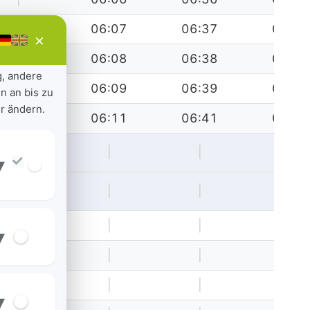
|
06:07
06:37
07:07
×
|
06:08
06:38
07:08
g, andere
|
06:09
06:39
07:09
n an bis zu
r ändern.
|
06:11
06:41
07:11
|
|
|
|
▾
05:32
|
|
|
|
|
|
|
▾
|
|
|
|
|
|
|
|
▾