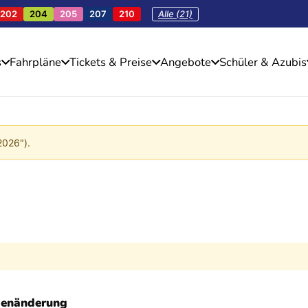
202
204
205
207
210
Alle (21)
s
Fahrpläne
Tickets & Preise
Angebote
Schüler & Azubis
2026").
ienänderung