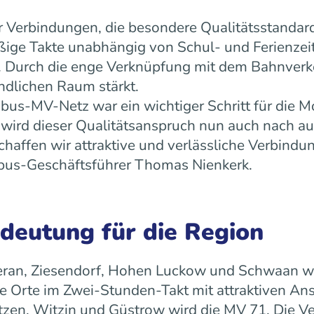
 Verbindungen, die besondere Qualitätsstandard
äßige Takte unabhängig von Schul- und Ferienz
ät. Durch die enge Verknüpfung mit dem Bahnverk
ndlichen Raum stärkt.
us-MV-Netz war ein wichtiger Schritt für die Mo
ird dieser Qualitätsanspruch nun auch nach a
ffen wir attraktive und verlässliche Verbindun
 rebus-Geschäftsführer Thomas Nienkerk.
edeutung für die Region
ran, Ziesendorf, Hohen Luckow und Schwaan wird 
 Orte im Zwei-Stunden-Takt mit attraktiven An
tzen, Witzin und Güstrow wird die MV 71. Die Ve