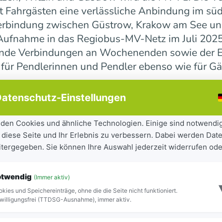
 Fahrgästen eine verlässliche Anbindung im süd
erbindung zwischen Güstrow, Krakow am See und 
r Aufnahme in das Regiobus-MV-Netz im Juli 202
ende Verbindungen an Wochenenden sowie der E
 für Pendlerinnen und Pendler ebenso wie für Gä
atenschutz-Einstellungen
ndesweit weiter
den Cookies und ähnliche Technologien. Einige sind notwendi
 diese Seite und Ihr Erlebnis zu verbessern. Dabei werden Date
tandteil der seit 2023 laufenden Mobilitätsoff
eitergegeben. Sie können Ihre Auswahl jederzeit widerrufen ode
iel, Städte und Gemeinden besser miteinander zu
ilität für Bürgerinnen und Bürger sowie Besuch
otwendig
(Immer aktiv)
ite Netz 16 Regiobuslinien. Die neuen MV-Linien
kies und Speichereinträge, ohne die die Seite nicht funktioniert.
Blick zu erkennen.
willigungsfrei (TTDSG-Ausnahme), immer aktiv.