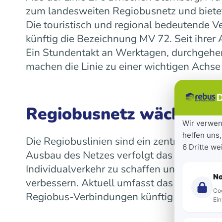
zum landesweiten Regiobusnetz und bietet
Die touristisch und regional bedeutende V
künftig die Bezeichnung MV 72. Seit ihre
Ein Stundentakt an Werktagen, durchgeh
machen die Linie zu einer wichtigen Achse
D
Regiobusnetz wächst la
Wir verwen
helfen uns,
Die Regiobuslinien sind ein zentraler Bes
6 Dritte w
Ausbau des Netzes verfolgt das Land das Z
Individualverkehr zu schaffen und die Mob
N
verbessern. Aktuell umfasst das landeswe
Coo
Regiobus-Verbindungen künftig auf einen 
Ein