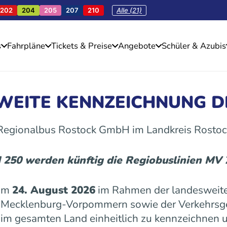
202
204
205
207
210
Alle (21)
s
Fahrpläne
Tickets & Preise
Angebote
Schüler & Azubis
SWEITE KENNZEICHNUNG D
 Regionalbus Rostock GmbH im Landkreis Rostoc
d 250 werden künftig die Regiobuslinien MV
 am
24. August 2026
im Rahmen der landesweite
es Mecklenburg-Vorpommern sowie der Verkehrs
n im gesamten Land einheitlich zu kennzeichnen u