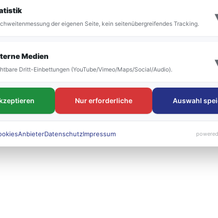
it der Umstellung vor allem die Bezeichnung der
atistik
 bestehen. Die neuen Liniennummern werden künft
chweitenmessung der eigenen Seite, kein seitenübergreifendes Tracking.
 sichtbar sein.
terne Medien
htbare Dritt-Einbettungen (YouTube/Vimeo/Maps/Social/Audio).
akzeptieren
Nur erforderliche
Auswahl spei
ookies
Anbieter
Datenschutz
Impressum
powered