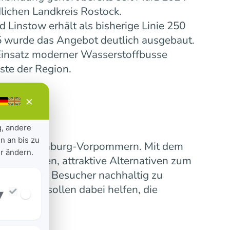
lichen Landkreis Rostock.
Linstow erhält als bisherige Linie 250
5 wurde das Angebot deutlich ausgebaut.
insatz moderner Wasserstoffbusse
ste der Region.
×
g, andere
n an bis zu
ensive Mecklenburg-Vorpommern. Mit dem
r ändern.
 verbinden, attraktive Alternativen zum
erinnen und Besucher nachhaltig zu
nummern sollen dabei helfen, die
▾