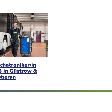
chatroniker/in
) in Güstrow &
oberan