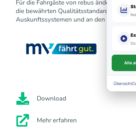
Für die Fahrgäste von rebus ändert sich m
St
die bewährten Qualitätsstandards bleiben
Rei
Auskunftssystemen und an den Fahrzeugen
Ex
Sic
Alle 
Übersicht
C
Download
Mehr erfahren