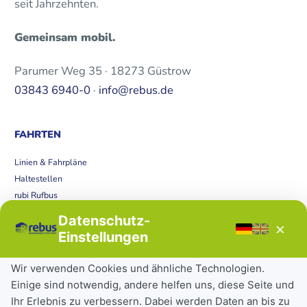
seit Jahrzehnten.
Gemeinsam mobil.
Parumer Weg 35 · 18273 Güstrow
03843 6940-0
·
info@rebus.de
FAHRTEN
Linien & Fahrpläne
Haltestellen
rubi Rufbus
Bücherbus
Datenschutz-
×
Störungen
Einstellungen
Tickets & Tarife
Wir verwenden Cookies und ähnliche Technologien.
Einige sind notwendig, andere helfen uns, diese Seite und
Deutschlandticket
Ihr Erlebnis zu verbessern. Dabei werden Daten an bis zu
Schülerkarte