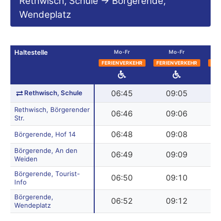
Rethwisch, Schule → Börgerende,
Wendeplatz
Haltestelle
Mo-Fr
Mo-Fr
FERIENVERKEHR
FERIENVERKEHR
FER
Rethwisch, Schule
06:45
09:05
Rethwisch, Börgerender
06:46
09:06
Str.
06:48
09:08
Börgerende, Hof 14
Börgerende, An den
06:49
09:09
Weiden
Börgerende, Tourist-
06:50
09:10
Info
Börgerende,
06:52
09:12
Wendeplatz