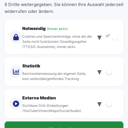
6 Dritte weitergegeben. Sie können Ihre Auswahl jederzeit
Einzeltickets
widerrufen oder ändern.
Abonnements
Unternehmen
Notwendig
(Immer aktiv)
▾
Über Rebus
Cookies und Speichereinträge, ohne die die
Jobs
Seite nicht funktioniert. Einwilligungsfrei
(TTDSG-Ausnahme), immer aktiv.
Projekte
rebus-aktiv
Kontakt
Statistik
▾
Standorte
Reichweitenmessung der eigenen Seite,
kein seitenübergreifendes Tracking.
Externe Medien
▾
Sichtbare Dritt-Einbettungen
© rebus Regionalbus Rostock GmbH
(YouTube/Vimeo/Maps/Social/Audio).
Impressum