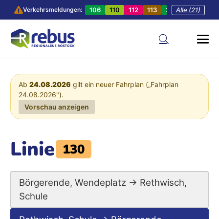
106
110
112
113
201
Alle (21)
202
20
Verkehrsmeldungen:
Ab
24.08.2026
gilt ein neuer Fahrplan („Fahrplan
24.08.2026").
Vorschau anzeigen
Linie
130
Börgerende, Wendeplatz → Rethwisch,
Schule