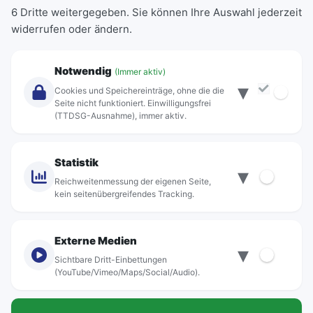
6 Dritte weitergegeben. Sie können Ihre Auswahl jederzeit
Einzeltickets
widerrufen oder ändern.
Abonnements
Unternehmen
Notwendig
(Immer aktiv)
▾
Über Rebus
Cookies und Speichereinträge, ohne die die
Jobs
Seite nicht funktioniert. Einwilligungsfrei
(TTDSG-Ausnahme), immer aktiv.
Projekte
rebus-aktiv
Kontakt
Statistik
▾
Standorte
Reichweitenmessung der eigenen Seite,
kein seitenübergreifendes Tracking.
Externe Medien
▾
Sichtbare Dritt-Einbettungen
© rebus Regionalbus Rostock GmbH
(YouTube/Vimeo/Maps/Social/Audio).
Impressum