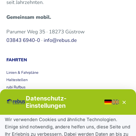
seit Jahrzehnten.
Gemeinsam mobil.
Parumer Weg 35 · 18273 Güstrow
03843 6940-0
·
info@rebus.de
FAHRTEN
Linien & Fahrpläne
Haltestellen
rubi Rufbus
Bücherbus
Datenschutz-
×
Störungen
Einstellungen
Tickets & Tarife
Wir verwenden Cookies und ähnliche Technologien.
Einige sind notwendig, andere helfen uns, diese Seite und
Deutschlandticket
Ihr Erlebnis zu verbessern. Dabei werden Daten an bis zu
Schülerkarte