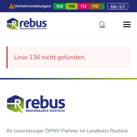
106
110
112
113
201
Alle (21)
202
20
Verkehrsmeldungen:
Linie 136 nicht gefunden.
Ihr zuverlässiger ÖPNV-Partner im Landkreis Rostock