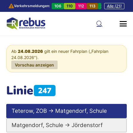
106
110
112
113
201
Alle (21)
202
20
Verkehrsmeldungen:
Ab
24.08.2026
gilt ein neuer Fahrplan („Fahrplan
24.08.2026").
Vorschau anzeigen
Linie
247
Teterow, ZOB → Matgendorf, Schule
Matgendorf, Schule → Jördenstorf