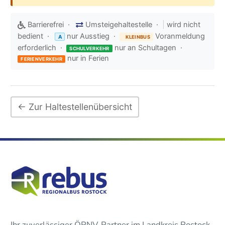
Barrierefrei ·
Umsteigehaltestelle ·
|
wird nicht
bedient ·
nur Ausstieg ·
Voranmeldung
A
KLEINBUS
erforderlich ·
nur an Schultagen ·
SCHULVERKEHR
nur in Ferien
FERIENVERKEHR
← Zur Haltestellenübersicht
Ihr zuverlässiger ÖPNV-Partner im Landkreis Rostock