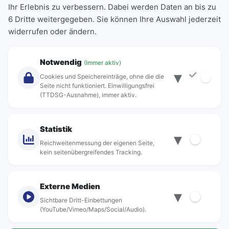
Ihr Erlebnis zu verbessern. Dabei werden Daten an bis zu
Schülerkarte
6 Dritte weitergegeben. Sie können Ihre Auswahl jederzeit
Einzeltickets
widerrufen oder ändern.
Abonnements
Unternehmen
Notwendig
(Immer aktiv)
▾
Über Rebus
Cookies und Speichereinträge, ohne die die
Jobs
Seite nicht funktioniert. Einwilligungsfrei
(TTDSG-Ausnahme), immer aktiv.
Projekte
rebus-aktiv
Kontakt
Statistik
▾
Standorte
Reichweitenmessung der eigenen Seite,
kein seitenübergreifendes Tracking.
Externe Medien
▾
Sichtbare Dritt-Einbettungen
© rebus Regionalbus Rostock GmbH
(YouTube/Vimeo/Maps/Social/Audio).
Impressum