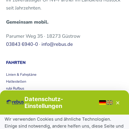
seit Jahrzehnten.
Gemeinsam mobil.
Parumer Weg 35 · 18273 Güstrow
03843 6940-0
·
info@rebus.de
FAHRTEN
Linien & Fahrpläne
Haltestellen
rubi Rufbus
Bücherbus
Datenschutz-
×
Störungen
Einstellungen
Tickets & Tarife
Wir verwenden Cookies und ähnliche Technologien.
Einige sind notwendig, andere helfen uns, diese Seite und
Deutschlandticket