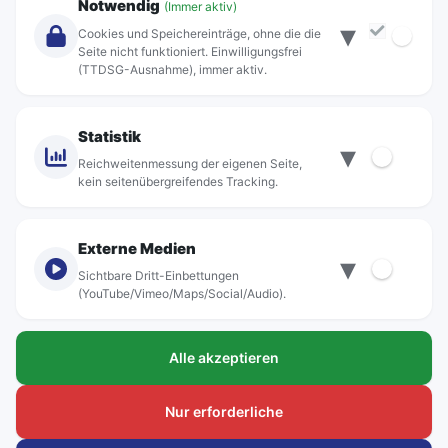
Notwendig
(Immer aktiv)
▾
Über Rebus
Cookies und Speichereinträge, ohne die die
Jobs
Seite nicht funktioniert. Einwilligungsfrei
(TTDSG-Ausnahme), immer aktiv.
Projekte
rebus-aktiv
Kontakt
Statistik
▾
Standorte
Reichweitenmessung der eigenen Seite,
kein seitenübergreifendes Tracking.
Externe Medien
▾
Sichtbare Dritt-Einbettungen
© rebus Regionalbus Rostock GmbH
(YouTube/Vimeo/Maps/Social/Audio).
Impressum
Alle akzeptieren
Datenschutz
Barrierefreiheit
Nur erforderliche