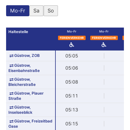
Mo-Fr
Sa
So
Haltestelle
Mo-Fr
Mo-Fr
FERIENVERKEHR
FERIENVERKEHR
FER
Güstrow, ZOB
05:05
|
Güstrow,
05:06
|
Eisenbahnstraße
Güstrow,
05:08
|
Bleicherstraße
Güstrow, Plauer
05:11
|
Straße
Güstrow,
05:13
|
Inselseeblick
Güstrow, Freizeitbad
05:15
|
Oase