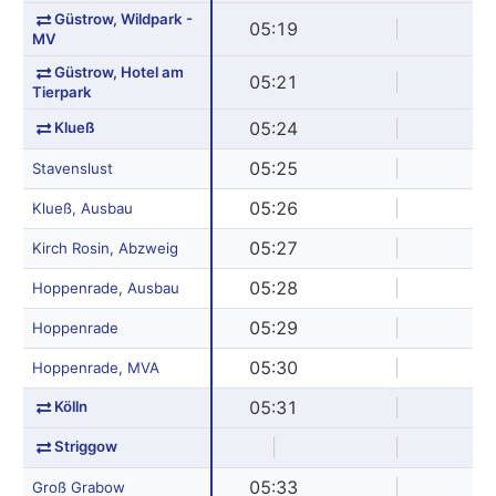
Güstrow, Wildpark -
05:19
|
MV
Güstrow, Hotel am
05:21
|
Tierpark
Klueß
05:24
|
05:25
|
Stavenslust
05:26
|
Klueß, Ausbau
05:27
|
Kirch Rosin, Abzweig
05:28
|
Hoppenrade, Ausbau
05:29
|
Hoppenrade
05:30
|
Hoppenrade, MVA
Kölln
05:31
|
Striggow
|
|
05:33
|
Groß Grabow