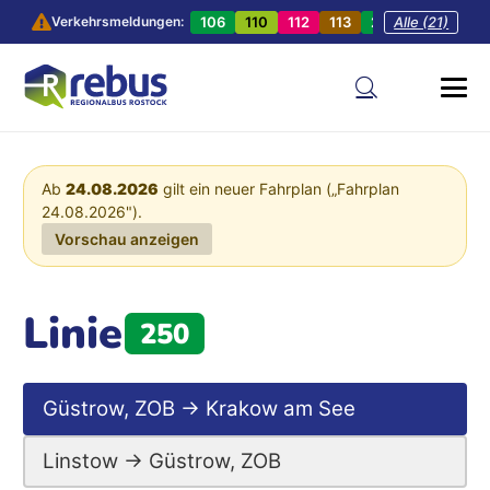
106
110
112
113
201
Alle (21)
202
20
Verkehrsmeldungen:
Ab
24.08.2026
gilt ein neuer Fahrplan („Fahrplan
24.08.2026").
Vorschau anzeigen
Linie
250
Güstrow, ZOB → Krakow am See
Linstow → Güstrow, ZOB