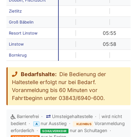
|
|
|
|
Zietlitz
|
|
Groß Bäbelin
|
05:55
Resort Linstow
|
05:58
Linstow
|
|
Bornkrug
Bedarfshalte:
Die Bedienung der
Haltestelle erfolgt nur bei Bedarf.
Voranmeldung bis 60 Minuten vor
Fahrtbeginn unter 03843/6940-600.
Barrierefrei ·
Umsteigehaltestelle ·
|
wird nicht
bedient ·
nur Ausstieg ·
Voranmeldung
A
KLEINBUS
erforderlich ·
nur an Schultagen ·
SCHULVERKEHR
nur in Ferien