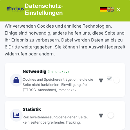
Bücherbus
Datenschutz-
×
Störungen
Einstellungen
Tickets & Tarife
Wir verwenden Cookies und ähnliche Technologien.
Einige sind notwendig, andere helfen uns, diese Seite und
Deutschlandticket
Ihr Erlebnis zu verbessern. Dabei werden Daten an bis zu
Schülerkarte
6 Dritte weitergegeben. Sie können Ihre Auswahl jederzeit
Einzeltickets
widerrufen oder ändern.
Abonnements
Unternehmen
Notwendig
(Immer aktiv)
▾
Über Rebus
Cookies und Speichereinträge, ohne die die
Jobs
Seite nicht funktioniert. Einwilligungsfrei
(TTDSG-Ausnahme), immer aktiv.
Projekte
rebus-aktiv
Kontakt
Statistik
▾
Standorte
Reichweitenmessung der eigenen Seite,
kein seitenübergreifendes Tracking.