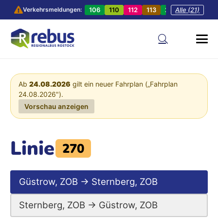
106
110
112
113
201
Alle (21)
202
20
Verkehrsmeldungen:
Ab
24.08.2026
gilt ein neuer Fahrplan („Fahrplan
24.08.2026").
Vorschau anzeigen
Linie
270
Güstrow, ZOB → Sternberg, ZOB
Sternberg, ZOB → Güstrow, ZOB