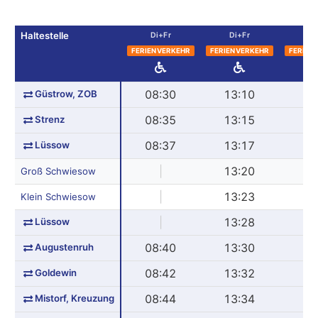
Haltestelle
Di+Fr
Di+Fr
Mo
FERIENVERKEHR
FERIENVERKEHR
FERIEN
Güstrow, ZOB
08:30
13:10
16
Strenz
08:35
13:15
16
Lüssow
08:37
13:17
16
|
13:20
16
Groß Schwiesow
|
13:23
16
Klein Schwiesow
Lüssow
|
13:28
16
Augustenruh
08:40
13:30
16
Goldewin
08:42
13:32
16
Mistorf, Kreuzung
08:44
13:34
16