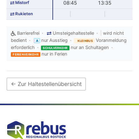
Mistorf
08:45
13:35
16
Rukieten
|
|
16
Barrierefrei ·
Umsteigehaltestelle ·
|
wird nicht
bedient ·
nur Ausstieg ·
Voranmeldung
A
KLEINBUS
erforderlich ·
nur an Schultagen ·
SCHULVERKEHR
nur in Ferien
FERIENVERKEHR
← Zur Haltestellenübersicht