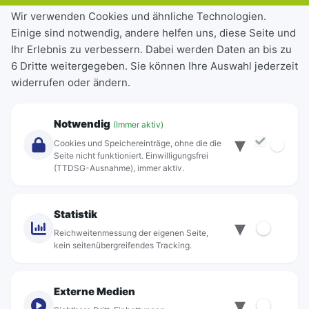
Tickets & Tarife
Wir verwenden Cookies und ähnliche Technologien.
Einige sind notwendig, andere helfen uns, diese Seite und
Deutschlandticket
Ihr Erlebnis zu verbessern. Dabei werden Daten an bis zu
Schülerkarte
6 Dritte weitergegeben. Sie können Ihre Auswahl jederzeit
Einzeltickets
widerrufen oder ändern.
Abonnements
Unternehmen
Notwendig
(Immer aktiv)
▾
Über Rebus
Cookies und Speichereinträge, ohne die die
Jobs
Seite nicht funktioniert. Einwilligungsfrei
(TTDSG-Ausnahme), immer aktiv.
Projekte
rebus-aktiv
Kontakt
Statistik
▾
Standorte
Reichweitenmessung der eigenen Seite,
kein seitenübergreifendes Tracking.
Externe Medien
▾