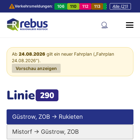
106
110
112
113
201
Alle (21)
202
20
Verkehrsmeldungen:
Ab
24.08.2026
gilt ein neuer Fahrplan („Fahrplan
24.08.2026").
Vorschau anzeigen
Linie
290
Güstrow, ZOB → Rukieten
Mistorf → Güstrow, ZOB