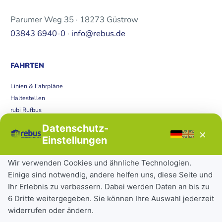
Parumer Weg 35 · 18273 Güstrow
03843 6940-0
·
info@rebus.de
FAHRTEN
Linien & Fahrpläne
Haltestellen
rubi Rufbus
Bücherbus
Datenschutz-
×
Störungen
Einstellungen
Tickets & Tarife
Wir verwenden Cookies und ähnliche Technologien.
Einige sind notwendig, andere helfen uns, diese Seite und
Deutschlandticket
Ihr Erlebnis zu verbessern. Dabei werden Daten an bis zu
Schülerkarte
6 Dritte weitergegeben. Sie können Ihre Auswahl jederzeit
Einzeltickets
widerrufen oder ändern.
Abonnements