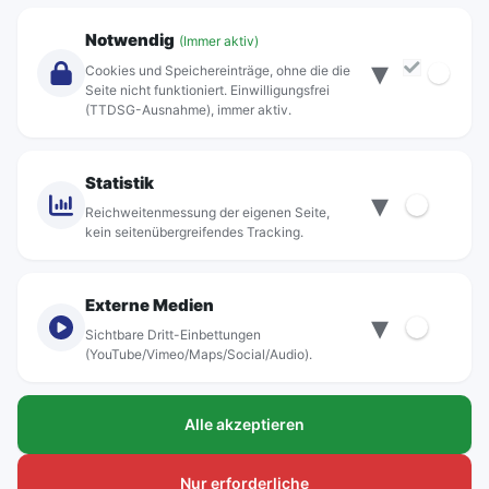
Unternehmen
Notwendig
(Immer aktiv)
▾
Über Rebus
Cookies und Speichereinträge, ohne die die
Jobs
Seite nicht funktioniert. Einwilligungsfrei
(TTDSG-Ausnahme), immer aktiv.
Projekte
rebus-aktiv
Kontakt
Statistik
▾
Standorte
Reichweitenmessung der eigenen Seite,
kein seitenübergreifendes Tracking.
Externe Medien
▾
Sichtbare Dritt-Einbettungen
© rebus Regionalbus Rostock GmbH
(YouTube/Vimeo/Maps/Social/Audio).
Impressum
Alle akzeptieren
Datenschutz
Barrierefreiheit
Nur erforderliche