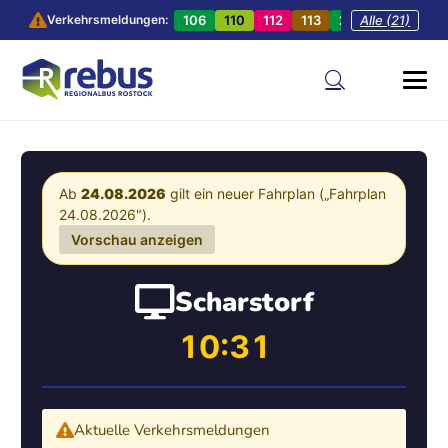
106
110
112
113
201
Alle (21)
202
20
Verkehrsmeldungen:
Ab
24.08.2026
gilt ein neuer Fahrplan („Fahrplan
24.08.2026").
Vorschau anzeigen
Scharstorf
10:31
Aktuelle Verkehrsmeldungen