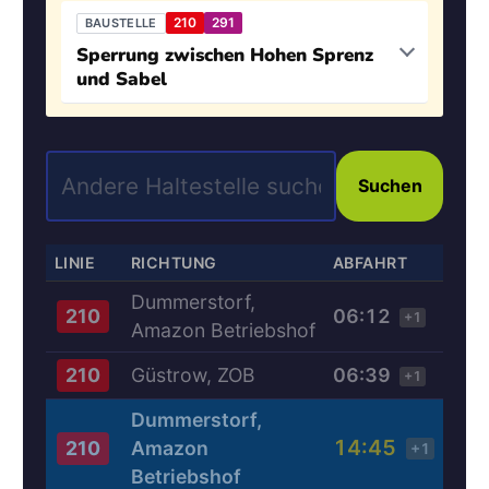
210
291
BAUSTELLE
Sperrung zwischen Hohen Sprenz
und Sabel
Suchen
LINIE
RICHTUNG
ABFAHRT
Dummerstorf,
06:12
210
+1
Amazon Betriebshof
Güstrow, ZOB
06:39
210
+1
Dummerstorf,
14:45
Amazon
210
+1
Betriebshof