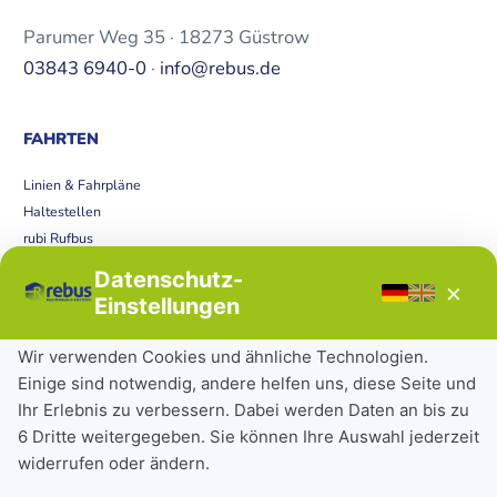
Parumer Weg 35 · 18273 Güstrow
03843 6940-0
·
info@rebus.de
FAHRTEN
Linien & Fahrpläne
Haltestellen
rubi Rufbus
Bücherbus
Datenschutz-
×
Störungen
Einstellungen
Tickets & Tarife
Wir verwenden Cookies und ähnliche Technologien.
Einige sind notwendig, andere helfen uns, diese Seite und
Deutschlandticket
Ihr Erlebnis zu verbessern. Dabei werden Daten an bis zu
Schülerkarte
6 Dritte weitergegeben. Sie können Ihre Auswahl jederzeit
Einzeltickets
widerrufen oder ändern.
Abonnements