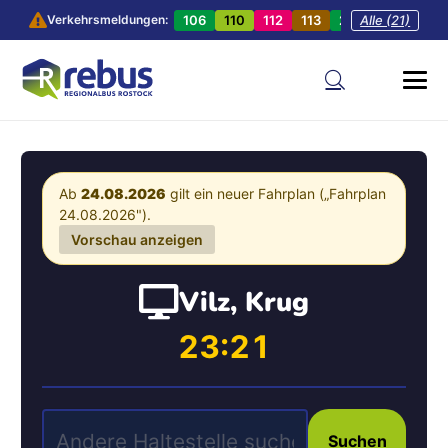
106
110
112
113
201
Alle (21)
202
20
Verkehrsmeldungen:
Ab
24.08.2026
gilt ein neuer Fahrplan („Fahrplan
24.08.2026").
Vorschau anzeigen
Vilz, Krug
23:21
Suchen