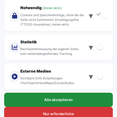
Unternehmen
Notwendig
(Immer aktiv)
▾
Über Rebus
Cookies und Speichereinträge, ohne die die
Jobs
Seite nicht funktioniert. Einwilligungsfrei
(TTDSG-Ausnahme), immer aktiv.
Projekte
rebus-aktiv
Kontakt
Statistik
▾
Standorte
Reichweitenmessung der eigenen Seite,
kein seitenübergreifendes Tracking.
Externe Medien
▾
Sichtbare Dritt-Einbettungen
© rebus Regionalbus Rostock GmbH
(YouTube/Vimeo/Maps/Social/Audio).
Impressum
Alle akzeptieren
Datenschutz
Barrierefreiheit
Nur erforderliche