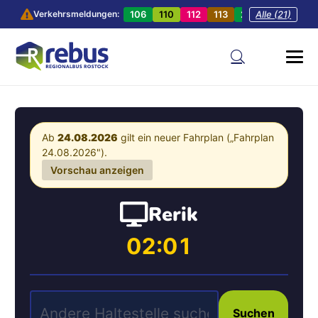
106
110
112
113
201
Alle (21)
202
20
Verkehrsmeldungen:
Ab
24.08.2026
gilt ein neuer Fahrplan („Fahrplan
24.08.2026").
Vorschau anzeigen
Rerik
02:01
Suchen