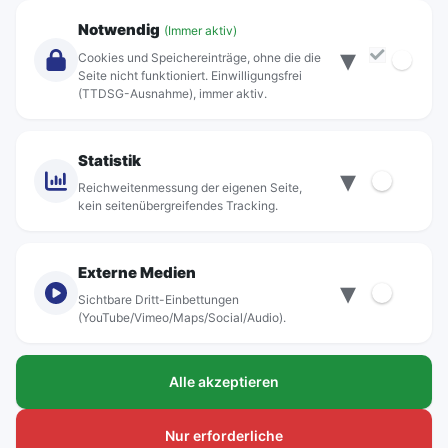
Unternehmen
Notwendig
(Immer aktiv)
▾
Über Rebus
Cookies und Speichereinträge, ohne die die
Jobs
Seite nicht funktioniert. Einwilligungsfrei
(TTDSG-Ausnahme), immer aktiv.
Projekte
rebus-aktiv
Kontakt
Statistik
▾
Standorte
Reichweitenmessung der eigenen Seite,
kein seitenübergreifendes Tracking.
Externe Medien
▾
Sichtbare Dritt-Einbettungen
© rebus Regionalbus Rostock GmbH
(YouTube/Vimeo/Maps/Social/Audio).
Impressum
Alle akzeptieren
Datenschutz
Barrierefreiheit
Nur erforderliche