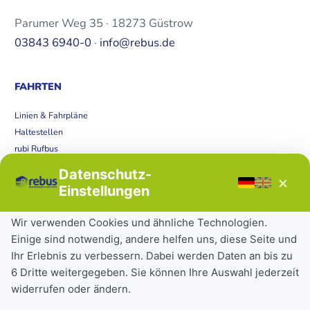
Parumer Weg 35 · 18273 Güstrow
03843 6940-0
·
info@rebus.de
FAHRTEN
Linien & Fahrpläne
Haltestellen
rubi Rufbus
Bücherbus
Datenschutz-
×
Störungen
Einstellungen
Tickets & Tarife
Wir verwenden Cookies und ähnliche Technologien.
Einige sind notwendig, andere helfen uns, diese Seite und
Deutschlandticket
Ihr Erlebnis zu verbessern. Dabei werden Daten an bis zu
Schülerkarte
6 Dritte weitergegeben. Sie können Ihre Auswahl jederzeit
Einzeltickets
widerrufen oder ändern.
Abonnements