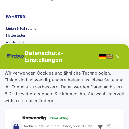
FAHRTEN
Linien & Fahrpläne
Haltestellen
rubi Rufbus
Bücherbus
Datenschutz-
×
Störungen
Einstellungen
Tickets & Tarife
Wir verwenden Cookies und ähnliche Technologien.
Einige sind notwendig, andere helfen uns, diese Seite und
Deutschlandticket
Ihr Erlebnis zu verbessern. Dabei werden Daten an bis zu
Schülerkarte
6 Dritte weitergegeben. Sie können Ihre Auswahl jederzeit
Einzeltickets
widerrufen oder ändern.
Abonnements
Unternehmen
Notwendig
(Immer aktiv)
▾
Über Rebus
Cookies und Speichereinträge, ohne die die