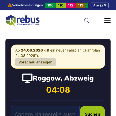
106
110
112
113
201
Alle (21)
202
20
Verkehrsmeldungen:
Ab
24.08.2026
gilt ein neuer Fahrplan („Fahrplan
24.08.2026").
Vorschau anzeigen
Roggow, Abzweig
04:08
Suchen