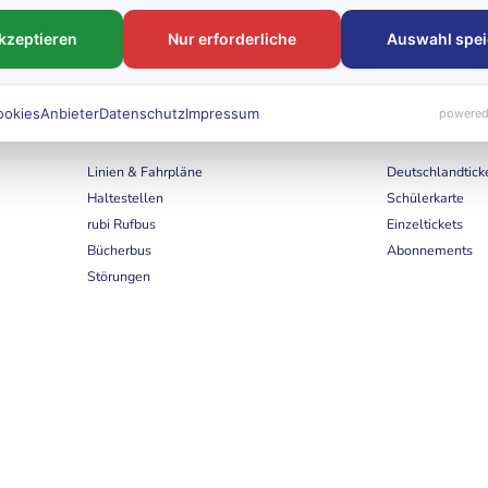
akzeptieren
Nur erforderliche
Auswahl spei
ookies
Anbieter
Datenschutz
Impressum
powered
FAHRTEN
Tickets & Tar
Linien & Fahrpläne
Deutschlandtick
Haltestellen
Schülerkarte
rubi Rufbus
Einzeltickets
Bücherbus
Abonnements
Störungen