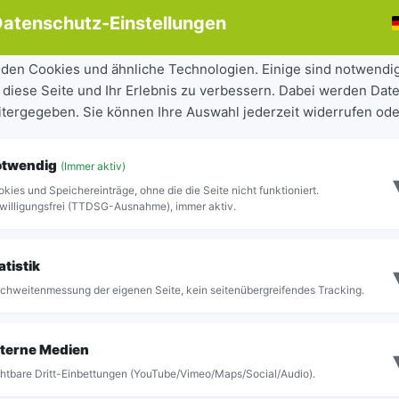
ABFAHRT
STEIG
atenschutz-Einstellungen
07:55
Steig 2
den Cookies und ähnliche Technologien. Einige sind notwendi
 diese Seite und Ihr Erlebnis zu verbessern. Dabei werden Date
10:15
Steig 2
eitergegeben. Sie können Ihre Auswahl jederzeit widerrufen ode
13:15
Steig 2
otwendig
(Immer aktiv)
kies und Speichereinträge, ohne die die Seite nicht funktioniert.
16:23
Steig 2
willigungsfrei (TTDSG-Ausnahme), immer aktiv.
18:15
Steig 2
atistik
chweitenmessung der eigenen Seite, kein seitenübergreifendes Tracking.
Vollständige Abfahrtstafel anzeigen
terne Medien
htbare Dritt-Einbettungen (YouTube/Vimeo/Maps/Social/Audio).