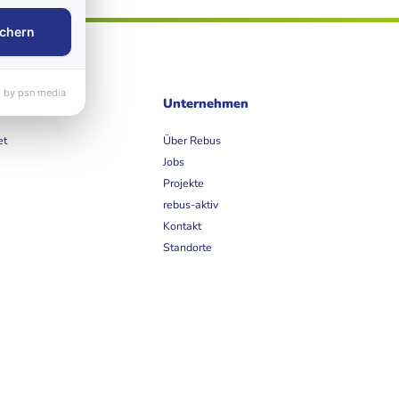
chern
 by psn media
ife
Unternehmen
et
Über Rebus
Jobs
Projekte
rebus-aktiv
Kontakt
Standorte