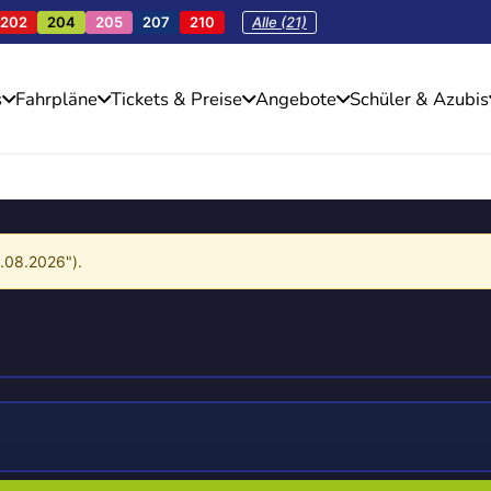
202
204
205
207
210
Alle (21)
s
Fahrpläne
Tickets & Preise
Angebote
Schüler & Azubis
4.08.2026").