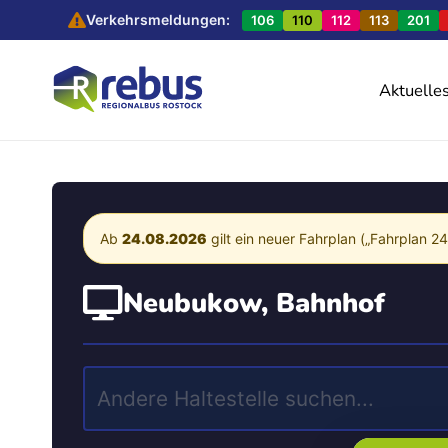
Verkehrsmeldungen:
106
110
112
113
201
Aktuelle
Ab
24.08.2026
gilt ein neuer Fahrplan („Fahrplan 2
Neubukow, Bahnhof