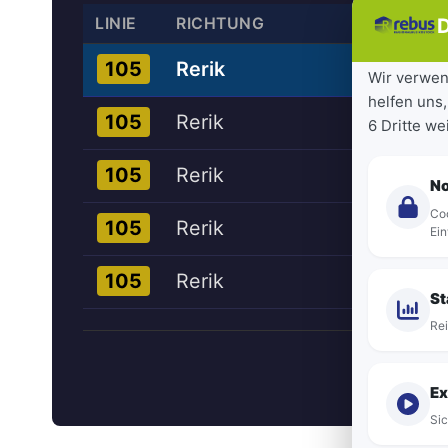
LINIE
RICHTUNG
D
Rerik
105
Wir verwen
helfen uns,
Rerik
105
6 Dritte w
Rerik
105
N
Coo
Rerik
105
Ein
Rerik
105
St
Rei
Ex
Sic