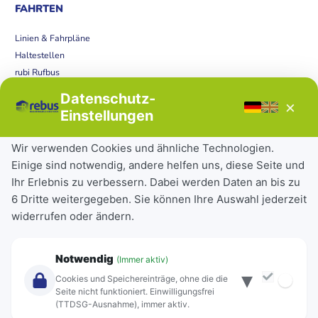
FAHRTEN
Linien & Fahrpläne
Haltestellen
rubi Rufbus
Bücherbus
Datenschutz-
×
Störungen
Einstellungen
Tickets & Tarife
Wir verwenden Cookies und ähnliche Technologien.
Einige sind notwendig, andere helfen uns, diese Seite und
Deutschlandticket
Ihr Erlebnis zu verbessern. Dabei werden Daten an bis zu
Schülerkarte
6 Dritte weitergegeben. Sie können Ihre Auswahl jederzeit
Einzeltickets
widerrufen oder ändern.
Abonnements
Unternehmen
Notwendig
(Immer aktiv)
▾
Über Rebus
Cookies und Speichereinträge, ohne die die
Jobs
Seite nicht funktioniert. Einwilligungsfrei
(TTDSG-Ausnahme), immer aktiv.
Projekte