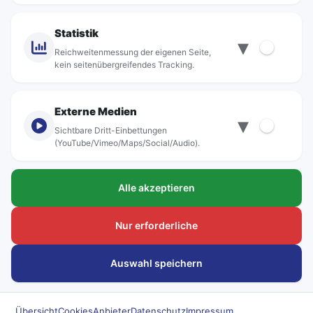
rebus-aktiv
Kontakt
Statistik
▾
Standorte
Reichweitenmessung der eigenen Seite,
kein seitenübergreifendes Tracking.
Externe Medien
▾
Sichtbare Dritt-Einbettungen
© rebus Regionalbus Rostock GmbH
(YouTube/Vimeo/Maps/Social/Audio).
Impressum
Alle akzeptieren
Datenschutz
Barrierefreiheit
Nur erforderliche
Hinweisgeber
Auswahl speichern
Kundenanliegen
Übersicht
Cookies
Anbieter
Datenschutz
Impressum