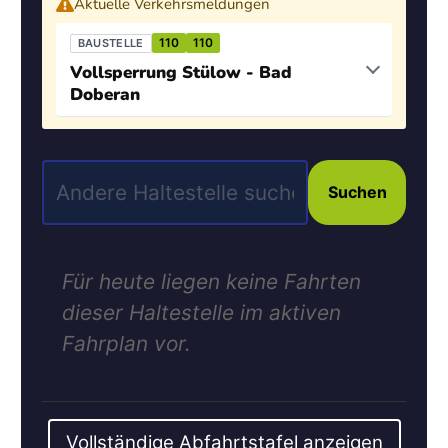
Aktuelle Verkehrsmeldungen
110
110
BAUSTELLE
Vollsperrung Stülow - Bad
Doberan
Suchen
Für heute liegen keine Fahrten
dieser Haltestelle im aktiven
Fahrplan vor.
Vollständige Abfahrtstafel anzeigen