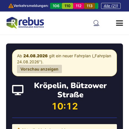
106
110
112
113
201
Alle (21)
202
20
Verkehrsmeldungen:
Ab
24.08.2026
gilt ein neuer Fahrplan („Fahrplan
24.08.2026").
Vorschau anzeigen
Kröpelin, Bützower
Straße
10:12