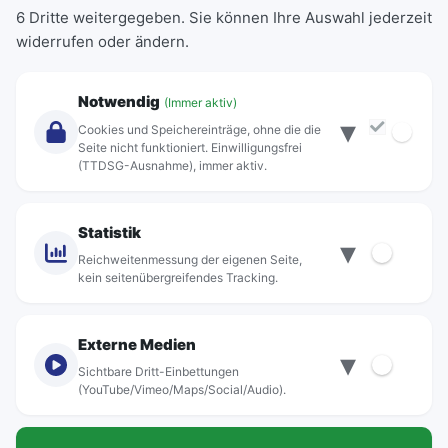
6 Dritte weitergegeben. Sie können Ihre Auswahl jederzeit
Einzeltickets
widerrufen oder ändern.
Abonnements
Unternehmen
Notwendig
(Immer aktiv)
▾
Über Rebus
Cookies und Speichereinträge, ohne die die
Jobs
Seite nicht funktioniert. Einwilligungsfrei
(TTDSG-Ausnahme), immer aktiv.
Projekte
rebus-aktiv
Kontakt
Statistik
▾
Standorte
Reichweitenmessung der eigenen Seite,
kein seitenübergreifendes Tracking.
Externe Medien
▾
Sichtbare Dritt-Einbettungen
© rebus Regionalbus Rostock GmbH
(YouTube/Vimeo/Maps/Social/Audio).
Impressum