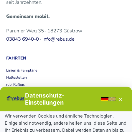
seit Jahrzehnten.
Gemeinsam mobil.
Parumer Weg 35 · 18273 Güstrow
03843 6940-0
·
info@rebus.de
FAHRTEN
Linien & Fahrpläne
Haltestellen
rubi Rufbus
Bücherbus
Datenschutz-
×
Störungen
Einstellungen
Tickets & Tarife
Wir verwenden Cookies und ähnliche Technologien.
Einige sind notwendig, andere helfen uns, diese Seite und
Deutschlandticket
Ihr Erlebnis zu verbessern. Dabei werden Daten an bis zu
Schülerkarte