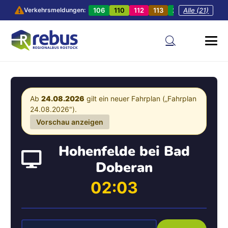
106
110
112
113
201
Alle (21)
202
20
Verkehrsmeldungen:
Ab
24.08.2026
gilt ein neuer Fahrplan („Fahrplan
24.08.2026").
Vorschau anzeigen
Hohenfelde bei Bad
Doberan
02:03