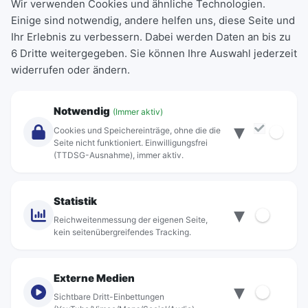
Wir verwenden Cookies und ähnliche Technologien.
Einige sind notwendig, andere helfen uns, diese Seite und
Deutschlandticket
Ihr Erlebnis zu verbessern. Dabei werden Daten an bis zu
Schülerkarte
6 Dritte weitergegeben. Sie können Ihre Auswahl jederzeit
Einzeltickets
widerrufen oder ändern.
Abonnements
Unternehmen
Notwendig
(Immer aktiv)
▾
Über Rebus
Cookies und Speichereinträge, ohne die die
Jobs
Seite nicht funktioniert. Einwilligungsfrei
(TTDSG-Ausnahme), immer aktiv.
Projekte
rebus-aktiv
Kontakt
Statistik
▾
Standorte
Reichweitenmessung der eigenen Seite,
kein seitenübergreifendes Tracking.
Externe Medien
▾
Sichtbare Dritt-Einbettungen
© rebus Regionalbus Rostock GmbH