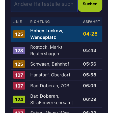
Suchen
LINIE
RICHTUNG
ABFAHRT
Hohen Luckow,
04:28
125
Wendeplatz
Rostock, Markt
05:43
128
Reutershagen
Schwaan, Bahnhof
05:56
125
Hanstorf, Oberdorf
05:58
107
Bad Doberan, ZOB
06:09
107
Bad Doberan,
06:29
124
Straßenverkehrsamt
Satow, Neuer Weg
06:33