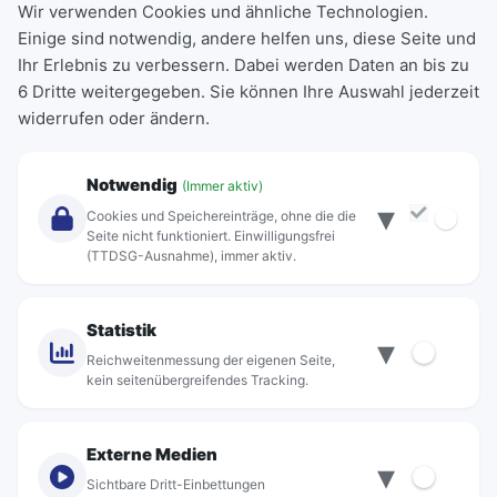
Wir verwenden Cookies und ähnliche Technologien.
Einige sind notwendig, andere helfen uns, diese Seite und
Deutschlandticket
Ihr Erlebnis zu verbessern. Dabei werden Daten an bis zu
Schülerkarte
6 Dritte weitergegeben. Sie können Ihre Auswahl jederzeit
Einzeltickets
widerrufen oder ändern.
Abonnements
Unternehmen
Notwendig
(Immer aktiv)
▾
Über Rebus
Cookies und Speichereinträge, ohne die die
Jobs
Seite nicht funktioniert. Einwilligungsfrei
(TTDSG-Ausnahme), immer aktiv.
Projekte
rebus-aktiv
Kontakt
Statistik
▾
Standorte
Reichweitenmessung der eigenen Seite,
kein seitenübergreifendes Tracking.
Externe Medien
▾
Sichtbare Dritt-Einbettungen
© rebus Regionalbus Rostock GmbH