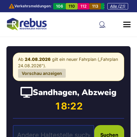
106
110
112
113
201
Alle (21)
202
20
Verkehrsmeldungen:
Ab
24.08.2026
gilt ein neuer Fahrplan („Fahrplan
24.08.2026").
Vorschau anzeigen
Sandhagen, Abzweig
18:22
Suchen