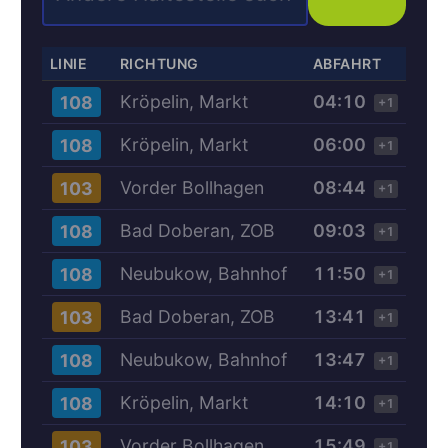
LINIE
RICHTUNG
ABFAHRT
Kröpelin, Markt
04:10
108
+1
Kröpelin, Markt
06:00
108
+1
Vorder Bollhagen
08:44
103
+1
Bad Doberan, ZOB
09:03
108
+1
Neubukow, Bahnhof
11:50
108
+1
Bad Doberan, ZOB
13:41
103
+1
Neubukow, Bahnhof
13:47
108
+1
Kröpelin, Markt
14:10
108
+1
Vorder Bollhagen
15:49
103
+1