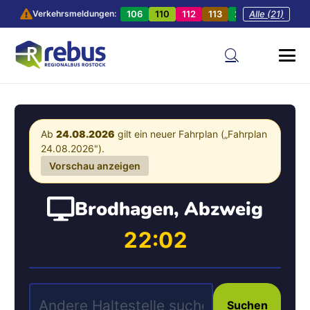
106
110
112
113
201
Alle (21)
202
20
Verkehrsmeldungen:
Ab
24.08.2026
gilt ein neuer Fahrplan („Fahrplan
24.08.2026").
Vorschau anzeigen
Brodhagen, Abzweig
22:02
Suchen