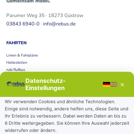
Gemeinsam mobil.
Parumer Weg 35 · 18273 Güstrow
03843 6940-0
·
info@rebus.de
FAHRTEN
Linien & Fahrpläne
Haltestellen
rubi Rufbus
Bücherbus
Datenschutz-
×
Störungen
Einstellungen
Tickets & Tarife
Wir verwenden Cookies und ähnliche Technologien.
Einige sind notwendig, andere helfen uns, diese Seite und
Deutschlandticket
Ihr Erlebnis zu verbessern. Dabei werden Daten an bis zu
Schülerkarte
6 Dritte weitergegeben. Sie können Ihre Auswahl jederzeit
Einzeltickets
widerrufen oder ändern.
Abonnements