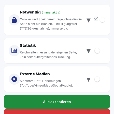
Unternehmen
Notwendig
(Immer aktiv)
▾
Über Rebus
Cookies und Speichereinträge, ohne die die
Jobs
Seite nicht funktioniert. Einwilligungsfrei
(TTDSG-Ausnahme), immer aktiv.
Projekte
rebus-aktiv
Kontakt
Statistik
▾
Standorte
Reichweitenmessung der eigenen Seite,
kein seitenübergreifendes Tracking.
Externe Medien
▾
Sichtbare Dritt-Einbettungen
© rebus Regionalbus Rostock GmbH
(YouTube/Vimeo/Maps/Social/Audio).
Impressum
Alle akzeptieren
Datenschutz