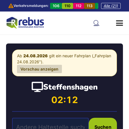
106
110
112
113
201
Alle (21)
202
20
Verkehrsmeldungen:
Ab
24.08.2026
gilt ein neuer Fahrplan („Fahrplan
24.08.2026").
Vorschau anzeigen
Steffenshagen
02:12
Suchen