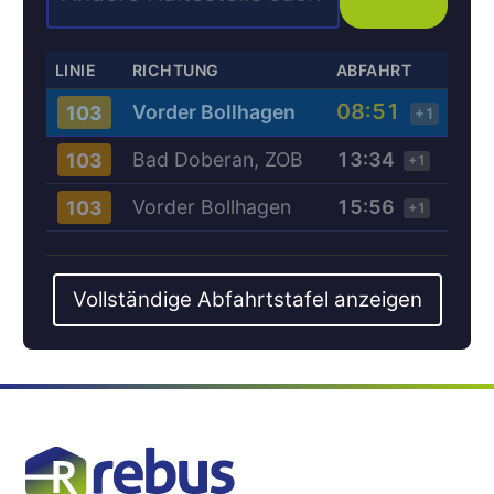
LINIE
RICHTUNG
ABFAHRT
08:51
Vorder Bollhagen
103
+1
Bad Doberan, ZOB
13:34
103
+1
Vorder Bollhagen
15:56
103
+1
Vollständige Abfahrtstafel anzeigen