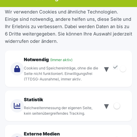
Tickets & Tarife
Wir verwenden Cookies und ähnliche Technologien.
Einige sind notwendig, andere helfen uns, diese Seite und
Deutschlandticket
Ihr Erlebnis zu verbessern. Dabei werden Daten an bis zu
Schülerkarte
6 Dritte weitergegeben. Sie können Ihre Auswahl jederzeit
Einzeltickets
widerrufen oder ändern.
Abonnements
Unternehmen
Notwendig
(Immer aktiv)
▾
Über Rebus
Cookies und Speichereinträge, ohne die die
Jobs
Seite nicht funktioniert. Einwilligungsfrei
(TTDSG-Ausnahme), immer aktiv.
Projekte
rebus-aktiv
Kontakt
Statistik
▾
Standorte
Reichweitenmessung der eigenen Seite,
kein seitenübergreifendes Tracking.
Externe Medien