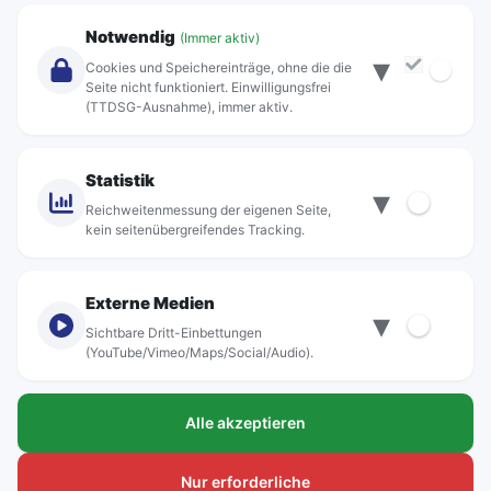
Unternehmen
Notwendig
(Immer aktiv)
▾
Über Rebus
Cookies und Speichereinträge, ohne die die
Jobs
Seite nicht funktioniert. Einwilligungsfrei
(TTDSG-Ausnahme), immer aktiv.
Projekte
rebus-aktiv
Kontakt
Statistik
▾
Standorte
Reichweitenmessung der eigenen Seite,
kein seitenübergreifendes Tracking.
Externe Medien
▾
Sichtbare Dritt-Einbettungen
© rebus Regionalbus Rostock GmbH
(YouTube/Vimeo/Maps/Social/Audio).
Impressum
Alle akzeptieren
Datenschutz
Barrierefreiheit
Nur erforderliche