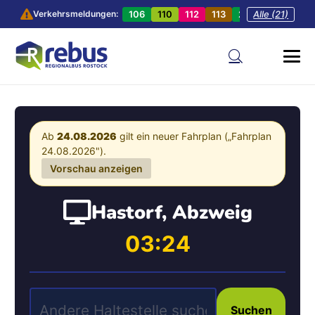
106
110
112
113
201
Alle (21)
202
20
Verkehrsmeldungen:
Ab
24.08.2026
gilt ein neuer Fahrplan („Fahrplan
24.08.2026").
Vorschau anzeigen
Hastorf, Abzweig
03:24
Suchen