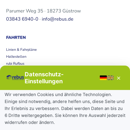
Parumer Weg 35 · 18273 Güstrow
03843 6940-0
·
info@rebus.de
FAHRTEN
Linien & Fahrpläne
Haltestellen
rubi Rufbus
Bücherbus
Datenschutz-
×
Störungen
Einstellungen
Tickets & Tarife
Wir verwenden Cookies und ähnliche Technologien.
Einige sind notwendig, andere helfen uns, diese Seite und
Deutschlandticket
Ihr Erlebnis zu verbessern. Dabei werden Daten an bis zu
Schülerkarte
6 Dritte weitergegeben. Sie können Ihre Auswahl jederzeit
Einzeltickets
widerrufen oder ändern.
Abonnements