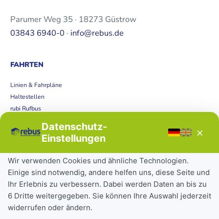
Parumer Weg 35 · 18273 Güstrow
03843 6940-0
·
info@rebus.de
FAHRTEN
Linien & Fahrpläne
Haltestellen
rubi Rufbus
Bücherbus
Datenschutz-
×
Störungen
Einstellungen
Tickets & Tarife
Wir verwenden Cookies und ähnliche Technologien.
Einige sind notwendig, andere helfen uns, diese Seite und
Deutschlandticket
Ihr Erlebnis zu verbessern. Dabei werden Daten an bis zu
Schülerkarte
6 Dritte weitergegeben. Sie können Ihre Auswahl jederzeit
Einzeltickets
widerrufen oder ändern.
Abonnements