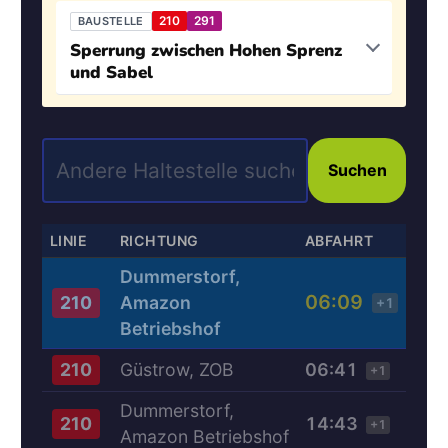
210
291
BAUSTELLE
Sperrung zwischen Hohen Sprenz
und Sabel
Suchen
LINIE
RICHTUNG
ABFAHRT
Dummerstorf,
06:09
Amazon
210
+1
Betriebshof
Güstrow, ZOB
06:41
210
+1
Dummerstorf,
14:43
210
+1
Amazon Betriebshof