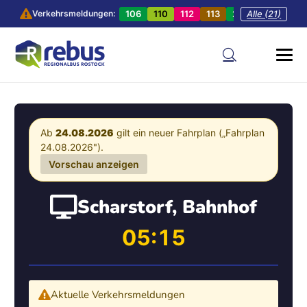
106
110
112
113
201
Alle (21)
202
20
Verkehrsmeldungen:
Ab
24.08.2026
gilt ein neuer Fahrplan („Fahrplan
24.08.2026").
Vorschau anzeigen
Scharstorf, Bahnhof
05:15
Aktuelle Verkehrsmeldungen