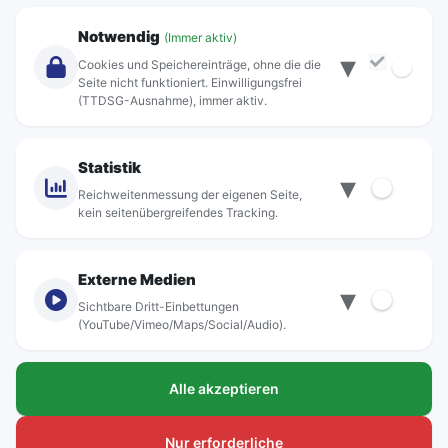
Unternehmen
Notwendig
(Immer aktiv)
▾
Über Rebus
Cookies und Speichereinträge, ohne die die
Jobs
Seite nicht funktioniert. Einwilligungsfrei
(TTDSG-Ausnahme), immer aktiv.
Projekte
rebus-aktiv
Kontakt
Statistik
▾
Standorte
Reichweitenmessung der eigenen Seite,
kein seitenübergreifendes Tracking.
Externe Medien
▾
Sichtbare Dritt-Einbettungen
© rebus Regionalbus Rostock GmbH
(YouTube/Vimeo/Maps/Social/Audio).
Impressum
Alle akzeptieren
Datenschutz
Barrierefreiheit
Nur erforderliche