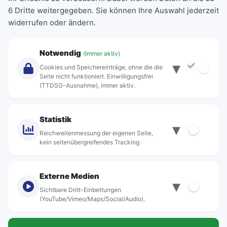
6 Dritte weitergegeben. Sie können Ihre Auswahl jederzeit
Einzeltickets
widerrufen oder ändern.
Abonnements
Unternehmen
Notwendig
(Immer aktiv)
▾
Über Rebus
Cookies und Speichereinträge, ohne die die
Jobs
Seite nicht funktioniert. Einwilligungsfrei
(TTDSG-Ausnahme), immer aktiv.
Projekte
rebus-aktiv
Kontakt
Statistik
▾
Standorte
Reichweitenmessung der eigenen Seite,
kein seitenübergreifendes Tracking.
Externe Medien
▾
Sichtbare Dritt-Einbettungen
© rebus Regionalbus Rostock GmbH
(YouTube/Vimeo/Maps/Social/Audio).
Impressum