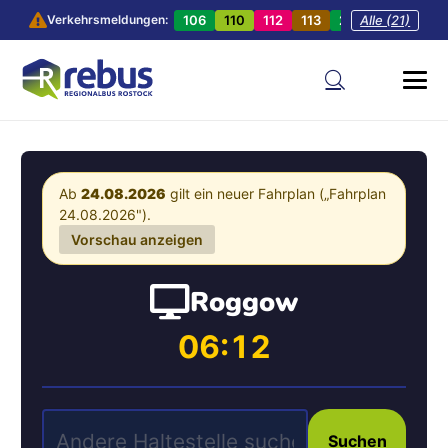
106
110
112
113
201
Alle (21)
202
20
Verkehrsmeldungen:
Ab
24.08.2026
gilt ein neuer Fahrplan („Fahrplan
24.08.2026").
Vorschau anzeigen
Roggow
06:12
Suchen