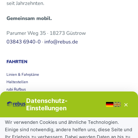
seit Jahrzehnten.
Gemeinsam mobil.
Parumer Weg 35 · 18273 Güstrow
03843 6940-0
·
info@rebus.de
FAHRTEN
Linien & Fahrpläne
Haltestellen
rubi Rufbus
Bücherbus
Datenschutz-
×
Störungen
Einstellungen
Tickets & Tarife
Wir verwenden Cookies und ähnliche Technologien.
Einige sind notwendig, andere helfen uns, diese Seite und
Deutschlandticket
Ihr Erlebnis zu verbessern. Dabei werden Daten an bis zu
Schülerkarte