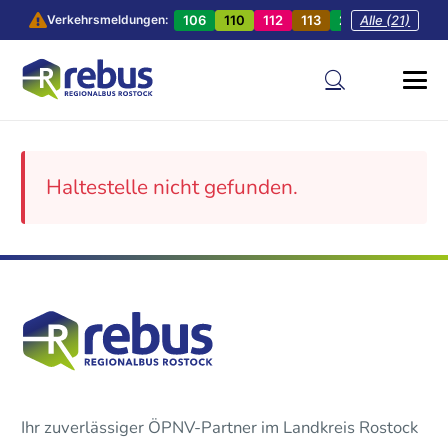
106
110
112
113
201
Alle (21)
202
20
Verkehrsmeldungen:
Haltestelle nicht gefunden.
Ihr zuverlässiger ÖPNV-Partner im Landkreis Rostock