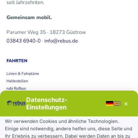
seit Jahrzehnten.
Gemeinsam mobil.
Parumer Weg 35 · 18273 Güstrow
03843 6940-0
·
info@rebus.de
FAHRTEN
Linien & Fahrpläne
Haltestellen
rubi Rufbus
Bücherbus
Datenschutz-
×
Störungen
Einstellungen
Tickets & Tarife
Wir verwenden Cookies und ähnliche Technologien.
Einige sind notwendig, andere helfen uns, diese Seite und
Deutschlandticket
Ihr Erlebnis zu verbessern. Dabei werden Daten an bis zu
Schülerkarte