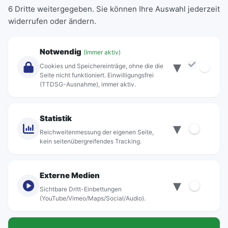
6 Dritte weitergegeben. Sie können Ihre Auswahl jederzeit
Einzeltickets
widerrufen oder ändern.
Abonnements
Unternehmen
Notwendig
(Immer aktiv)
▾
Über Rebus
Cookies und Speichereinträge, ohne die die
Jobs
Seite nicht funktioniert. Einwilligungsfrei
(TTDSG-Ausnahme), immer aktiv.
Projekte
rebus-aktiv
Kontakt
Statistik
▾
Standorte
Reichweitenmessung der eigenen Seite,
kein seitenübergreifendes Tracking.
Externe Medien
▾
Sichtbare Dritt-Einbettungen
© rebus Regionalbus Rostock GmbH
(YouTube/Vimeo/Maps/Social/Audio).
Impressum