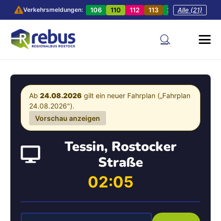
106
110
112
113
201
Alle (21)
202
20
Verkehrsmeldungen:
Ab
24.08.2026
gilt ein neuer Fahrplan („Fahrplan
24.08.2026").
Vorschau anzeigen
Tessin, Rostocker
Straße
02:05