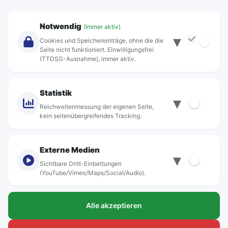
Unternehmen
Notwendig
(Immer aktiv)
▾
Über Rebus
Cookies und Speichereinträge, ohne die die
Jobs
Seite nicht funktioniert. Einwilligungsfrei
(TTDSG-Ausnahme), immer aktiv.
Projekte
rebus-aktiv
Kontakt
Statistik
▾
Standorte
Reichweitenmessung der eigenen Seite,
kein seitenübergreifendes Tracking.
Externe Medien
▾
Sichtbare Dritt-Einbettungen
© rebus Regionalbus Rostock GmbH
(YouTube/Vimeo/Maps/Social/Audio).
Impressum
Alle akzeptieren
Datenschutz