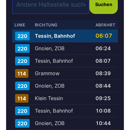
Suchen
LINIE
RICHTUNG
ABFAHRT
06:07
Tessin, Bahnhof
220
Gnoien, ZOB
06:24
220
Tessin, Bahnhof
08:07
220
Grammow
08:39
114
Gnoien, ZOB
08:44
220
Klein Tessin
09:25
114
Tessin, Bahnhof
10:08
220
Gnoien, ZOB
10:44
220