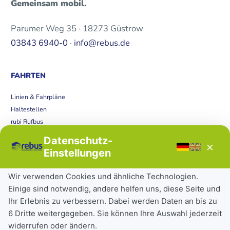
Gemeinsam mobil.
Parumer Weg 35 · 18273 Güstrow
03843 6940-0
·
info@rebus.de
FAHRTEN
Linien & Fahrpläne
Haltestellen
rubi Rufbus
Bücherbus
Datenschutz-
×
Störungen
Einstellungen
Tickets & Tarife
Wir verwenden Cookies und ähnliche Technologien.
Einige sind notwendig, andere helfen uns, diese Seite und
Deutschlandticket
Ihr Erlebnis zu verbessern. Dabei werden Daten an bis zu
Schülerkarte
6 Dritte weitergegeben. Sie können Ihre Auswahl jederzeit
Einzeltickets
widerrufen oder ändern.
Abonnements