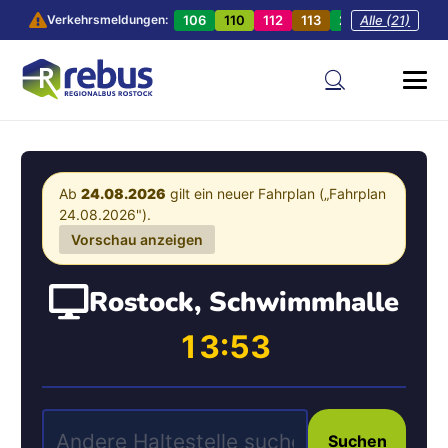
106
110
112
113
201
Alle (21)
202
20
Verkehrsmeldungen:
Ab
24.08.2026
gilt ein neuer Fahrplan („Fahrplan
24.08.2026").
Vorschau anzeigen
Rostock, Schwimmhalle
13:53
Suchen