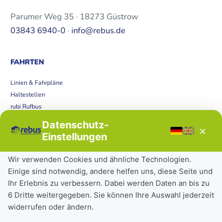
Parumer Weg 35 · 18273 Güstrow
03843 6940-0
·
info@rebus.de
FAHRTEN
Linien & Fahrpläne
Haltestellen
rubi Rufbus
Bücherbus
Datenschutz-
×
Störungen
Einstellungen
Tickets & Tarife
Wir verwenden Cookies und ähnliche Technologien.
Einige sind notwendig, andere helfen uns, diese Seite und
Deutschlandticket
Ihr Erlebnis zu verbessern. Dabei werden Daten an bis zu
Schülerkarte
6 Dritte weitergegeben. Sie können Ihre Auswahl jederzeit
Einzeltickets
widerrufen oder ändern.
Abonnements