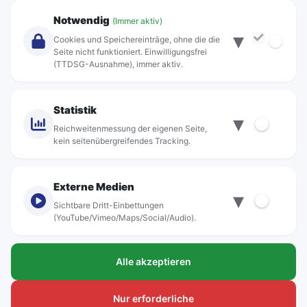
Unternehmen
Notwendig
(Immer aktiv)
▾
Über Rebus
Cookies und Speichereinträge, ohne die die
Jobs
Seite nicht funktioniert. Einwilligungsfrei
(TTDSG-Ausnahme), immer aktiv.
Projekte
rebus-aktiv
Kontakt
Statistik
▾
Standorte
Reichweitenmessung der eigenen Seite,
kein seitenübergreifendes Tracking.
Externe Medien
▾
Sichtbare Dritt-Einbettungen
© rebus Regionalbus Rostock GmbH
(YouTube/Vimeo/Maps/Social/Audio).
Impressum
Alle akzeptieren
Datenschutz
Barrierefreiheit
Nur erforderliche