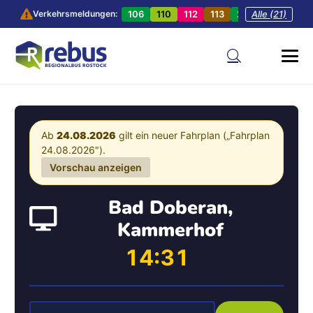
106
110
112
113
201
Alle (21)
202
20
Verkehrsmeldungen:
Ab
24.08.2026
gilt ein neuer Fahrplan („Fahrplan
24.08.2026").
Vorschau anzeigen
Bad Doberan,
Kammerhof
14:31