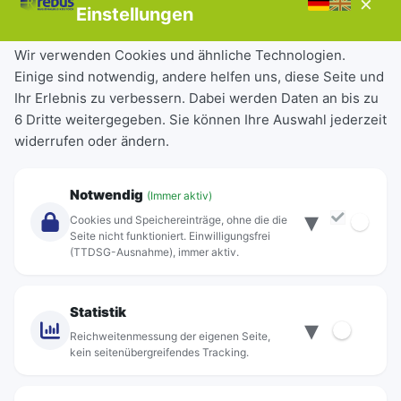
×
Störungen
Einstellungen
Tickets & Tarife
Wir verwenden Cookies und ähnliche Technologien.
Einige sind notwendig, andere helfen uns, diese Seite und
Deutschlandticket
Ihr Erlebnis zu verbessern. Dabei werden Daten an bis zu
Schülerkarte
6 Dritte weitergegeben. Sie können Ihre Auswahl jederzeit
Einzeltickets
widerrufen oder ändern.
Abonnements
Unternehmen
Notwendig
(Immer aktiv)
▾
Über Rebus
Cookies und Speichereinträge, ohne die die
Jobs
Seite nicht funktioniert. Einwilligungsfrei
(TTDSG-Ausnahme), immer aktiv.
Projekte
rebus-aktiv
Kontakt
Statistik
▾
Standorte
Reichweitenmessung der eigenen Seite,
kein seitenübergreifendes Tracking.