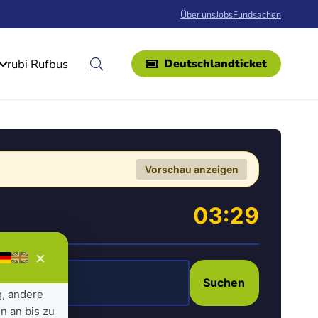
Über uns
Jobs
Fundsachen
rubi Rufbus
Deutschlandticket
Vorschau anzeigen
03:29
×
Suchen
g, andere
n an bis zu