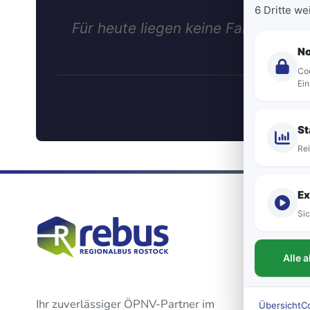
6 Dritte w
Für heute liegen keine Fahrten dies
N
Coo
Ein
St
Rei
Ex
Sic
Alle 
Ihr zuverlässiger ÖPNV-Partner im
Übersicht
C