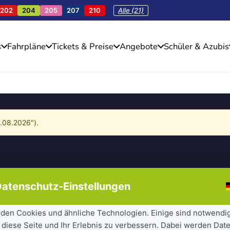
202
204
205
207
210
Alle (21)
s
Fahrpläne
Tickets & Preise
Angebote
Schüler & Azubis
4.08.2026").
atenschutz-Einstellungen
den Cookies und ähnliche Technologien. Einige sind notwendi
 diese Seite und Ihr Erlebnis zu verbessern. Dabei werden Date