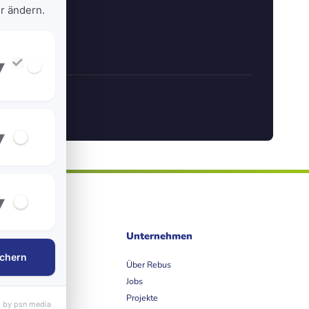
r ändern.
▾
▾
▾
ife
Unternehmen
chern
et
Über Rebus
Jobs
Projekte
 by psn media