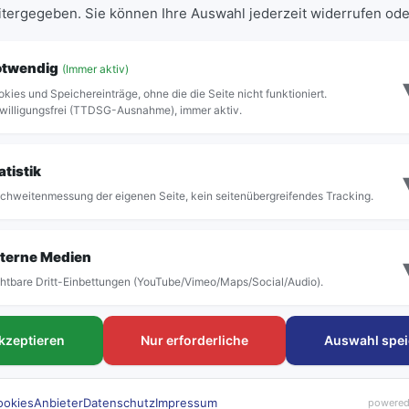
eitergegeben. Sie können Ihre Auswahl jederzeit widerrufen ode
er Haltestelle im aktiven Fahrplan vor.
otwendig
(Immer aktiv)
kies und Speichereinträge, ohne die die Seite nicht funktioniert.
willigungsfrei (TTDSG-Ausnahme), immer aktiv.
Vollständige Abfahrtstafel anzeigen
atistik
chweitenmessung der eigenen Seite, kein seitenübergreifendes Tracking.
terne Medien
htbare Dritt-Einbettungen (YouTube/Vimeo/Maps/Social/Audio).
FAHRTEN
Tickets & Tar
akzeptieren
Nur erforderliche
Auswahl spei
Linien & Fahrpläne
Deutschlandtick
Haltestellen
Schülerkarte
rubi Rufbus
Einzeltickets
ookies
Anbieter
Datenschutz
Impressum
powered