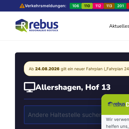
Verkehrsmeldungen:
106
110
112
113
201
Aktuelle
Ab
24.08.2026
gilt ein neuer Fahrplan („Fahrplan 2
Allershagen, Hof 13
D
Wir verwen
helfen uns,