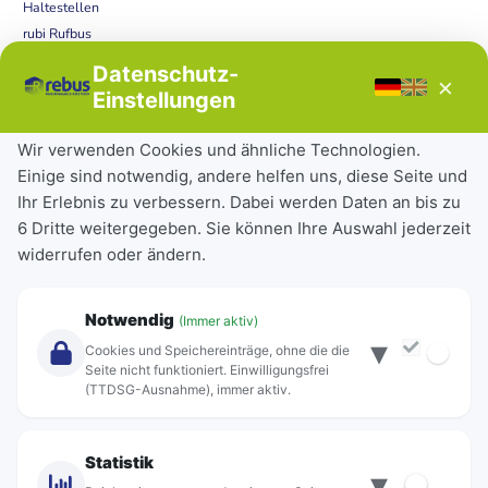
Haltestellen
rubi Rufbus
Bücherbus
Datenschutz-
×
Störungen
Einstellungen
Tickets & Tarife
Wir verwenden Cookies und ähnliche Technologien.
Einige sind notwendig, andere helfen uns, diese Seite und
Deutschlandticket
Ihr Erlebnis zu verbessern. Dabei werden Daten an bis zu
Schülerkarte
6 Dritte weitergegeben. Sie können Ihre Auswahl jederzeit
Einzeltickets
widerrufen oder ändern.
Abonnements
Unternehmen
Notwendig
(Immer aktiv)
▾
Über Rebus
Cookies und Speichereinträge, ohne die die
Jobs
Seite nicht funktioniert. Einwilligungsfrei
(TTDSG-Ausnahme), immer aktiv.
Projekte
rebus-aktiv
Kontakt
Statistik
▾
Standorte