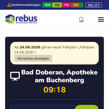
106
110
112
113
201
Alle (21)
202
20
Verkehrsmeldungen:
Ab
24.08.2026
gilt ein neuer Fahrplan („Fahrplan
24.08.2026").
Vorschau anzeigen
Bad Doberan, Apotheke
am Buchenberg
09:18