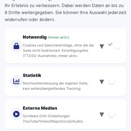
Ihr Erlebnis zu verbessern. Dabei werden Daten an bis zu
Schülerkarte
6 Dritte weitergegeben. Sie können Ihre Auswahl jederzeit
Einzeltickets
widerrufen oder ändern.
Abonnements
Unternehmen
Notwendig
(Immer aktiv)
▾
Über Rebus
Cookies und Speichereinträge, ohne die die
Jobs
Seite nicht funktioniert. Einwilligungsfrei
(TTDSG-Ausnahme), immer aktiv.
Projekte
rebus-aktiv
Kontakt
Statistik
▾
Standorte
Reichweitenmessung der eigenen Seite,
kein seitenübergreifendes Tracking.
Externe Medien
▾
Sichtbare Dritt-Einbettungen
© rebus Regionalbus Rostock GmbH
(YouTube/Vimeo/Maps/Social/Audio).
Impressum