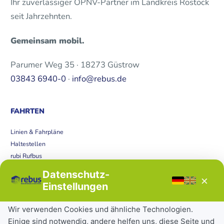
Ihr zuverlässiger ÖPNV-Partner im Landkreis Rostock
seit Jahrzehnten.
Gemeinsam mobil.
Parumer Weg 35 · 18273 Güstrow
03843 6940-0
·
info@rebus.de
FAHRTEN
Linien & Fahrpläne
Haltestellen
rubi Rufbus
Bücherbus
Datenschutz-
×
Störungen
Einstellungen
Tickets & Tarife
Wir verwenden Cookies und ähnliche Technologien.
Einige sind notwendig, andere helfen uns, diese Seite und
Deutschlandticket