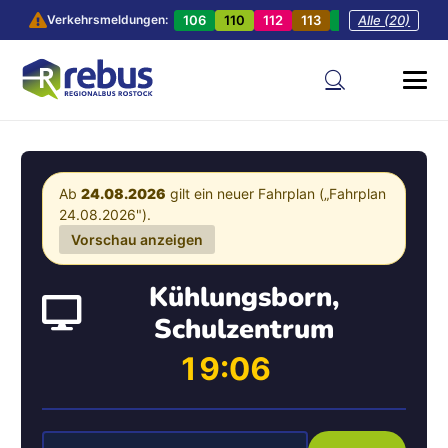
106
110
112
113
201
Alle (20)
202
20
Verkehrsmeldungen:
Ab
24.08.2026
gilt ein neuer Fahrplan („Fahrplan
24.08.2026").
Vorschau anzeigen
Kühlungsborn,
Schulzentrum
19:06