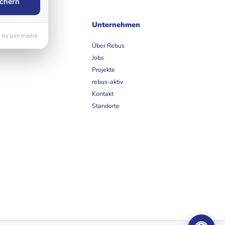
chern
ife
Unternehmen
 by psn media
et
Über Rebus
Jobs
Projekte
rebus-aktiv
Kontakt
Standorte