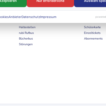
akzeptieren
Nur erforderliche
Auswahl spei
FAHRTEN
Tickets & Tar
ookies
Anbieter
Datenschutz
Impressum
powered
Linien & Fahrpläne
Deutschlandtick
Haltestellen
Schülerkarte
rubi Rufbus
Einzeltickets
Bücherbus
Abonnements
Störungen