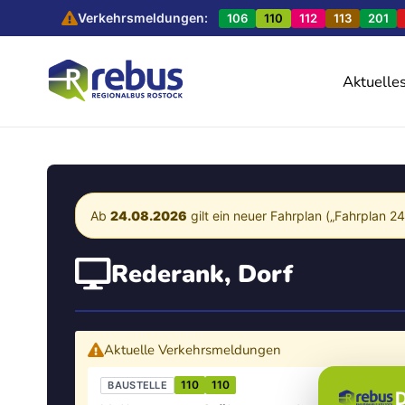
Verkehrsmeldungen:
106
110
112
113
201
Aktuelle
Ab
24.08.2026
gilt ein neuer Fahrplan („Fahrplan 2
Rederank, Dorf
Aktuelle Verkehrsmeldungen
110
110
BAUSTELLE
D