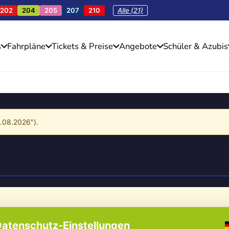
202
204
205
207
210
Alle (21)
s
Fahrpläne
Tickets & Preise
Angebote
Schüler & Azubis
4.08.2026").
atenschutz-Einstellungen