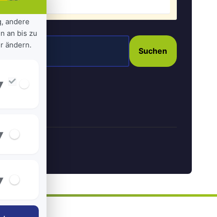
g, andere
n an bis zu
r ändern.
Suchen
▾
▾
▾