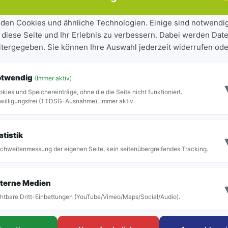
den Cookies und ähnliche Technologien. Einige sind notwendi
 diese Seite und Ihr Erlebnis zu verbessern. Dabei werden Date
eitergegeben. Sie können Ihre Auswahl jederzeit widerrufen ode
otwendig
(Immer aktiv)
kies und Speichereinträge, ohne die die Seite nicht funktioniert.
er Haltestelle im aktiven Fahrplan vor.
willigungsfrei (TTDSG-Ausnahme), immer aktiv.
atistik
chweitenmessung der eigenen Seite, kein seitenübergreifendes Tracking.
Vollständige Abfahrtstafel anzeigen
terne Medien
htbare Dritt-Einbettungen (YouTube/Vimeo/Maps/Social/Audio).