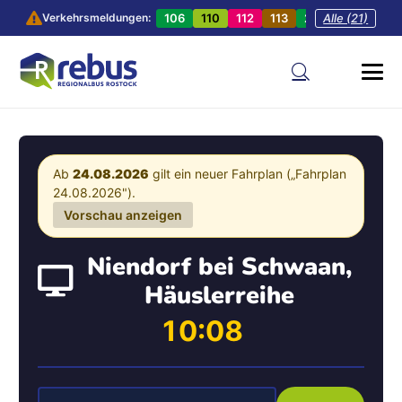
106
110
112
113
201
Alle (21)
202
20
Verkehrsmeldungen:
Ab
24.08.2026
gilt ein neuer Fahrplan („Fahrplan
24.08.2026").
Vorschau anzeigen
Niendorf bei Schwaan,
Häuslerreihe
10:08