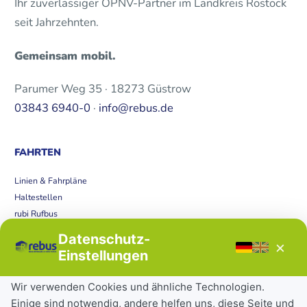
Ihr zuverlässiger ÖPNV-Partner im Landkreis Rostock
seit Jahrzehnten.
Gemeinsam mobil.
Parumer Weg 35 · 18273 Güstrow
03843 6940-0
·
info@rebus.de
FAHRTEN
Linien & Fahrpläne
Haltestellen
rubi Rufbus
Bücherbus
Datenschutz-
×
Störungen
Einstellungen
Tickets & Tarife
Wir verwenden Cookies und ähnliche Technologien.
Einige sind notwendig, andere helfen uns, diese Seite und
Deutschlandticket