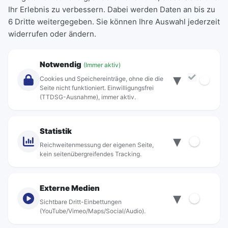
Ihr Erlebnis zu verbessern. Dabei werden Daten an bis zu
Schülerkarte
6 Dritte weitergegeben. Sie können Ihre Auswahl jederzeit
Einzeltickets
widerrufen oder ändern.
Abonnements
Unternehmen
Notwendig
(Immer aktiv)
▾
Über Rebus
Cookies und Speichereinträge, ohne die die
Jobs
Seite nicht funktioniert. Einwilligungsfrei
(TTDSG-Ausnahme), immer aktiv.
Projekte
rebus-aktiv
Kontakt
Statistik
▾
Standorte
Reichweitenmessung der eigenen Seite,
kein seitenübergreifendes Tracking.
Externe Medien
▾
Sichtbare Dritt-Einbettungen
© rebus Regionalbus Rostock GmbH
(YouTube/Vimeo/Maps/Social/Audio).
Impressum