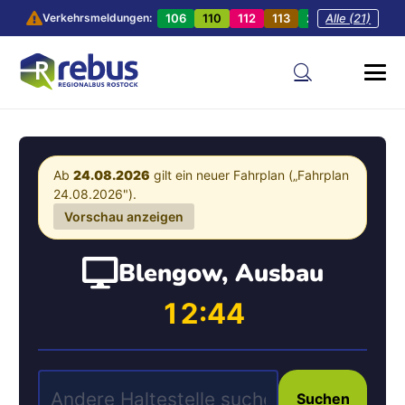
106
110
112
113
201
Alle (21)
202
20
Verkehrsmeldungen:
Ab
24.08.2026
gilt ein neuer Fahrplan („Fahrplan
24.08.2026").
Vorschau anzeigen
Blengow, Ausbau
12:44
Suchen