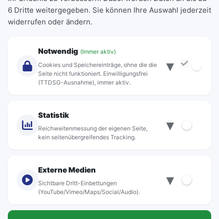
6 Dritte weitergegeben. Sie können Ihre Auswahl jederzeit
Einzeltickets
widerrufen oder ändern.
Abonnements
Unternehmen
Notwendig
(Immer aktiv)
▾
Über Rebus
Cookies und Speichereinträge, ohne die die
Jobs
Seite nicht funktioniert. Einwilligungsfrei
(TTDSG-Ausnahme), immer aktiv.
Projekte
rebus-aktiv
Kontakt
Statistik
▾
Standorte
Reichweitenmessung der eigenen Seite,
kein seitenübergreifendes Tracking.
Externe Medien
▾
Sichtbare Dritt-Einbettungen
© rebus Regionalbus Rostock GmbH
(YouTube/Vimeo/Maps/Social/Audio).
Impressum