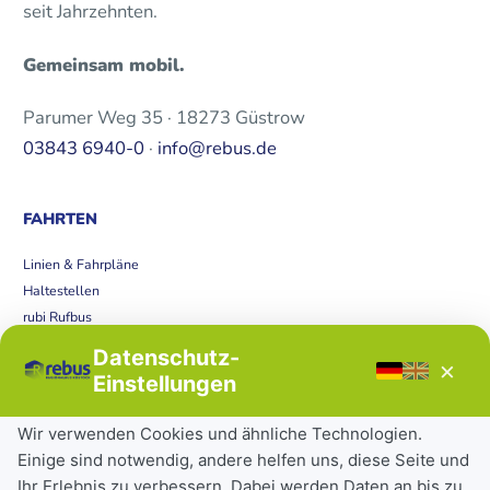
seit Jahrzehnten.
Gemeinsam mobil.
Parumer Weg 35 · 18273 Güstrow
03843 6940-0
·
info@rebus.de
FAHRTEN
Linien & Fahrpläne
Haltestellen
rubi Rufbus
Bücherbus
Datenschutz-
×
Störungen
Einstellungen
Tickets & Tarife
Wir verwenden Cookies und ähnliche Technologien.
Einige sind notwendig, andere helfen uns, diese Seite und
Deutschlandticket
Ihr Erlebnis zu verbessern. Dabei werden Daten an bis zu
Schülerkarte