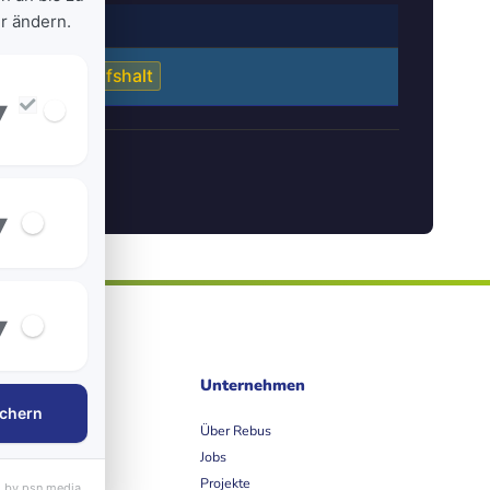
r ändern.
HINWEISE
Bedarfshalt
▾
▾
▾
ife
Unternehmen
chern
et
Über Rebus
Jobs
Projekte
 by psn media