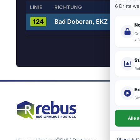
6 Dritte w
LINIE
RICHTUNG
Bad Doberan, EKZ
124
N
Coo
Ein
St
Rei
Ex
Sic
Alle 
Übersicht
C