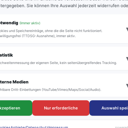
eitergegeben. Sie können Ihre Auswahl jederzeit widerrufen ode
ABFAHRT
STEIG
18:41
Steig 1
otwendig
(Immer aktiv)
kies und Speichereinträge, ohne die die Seite nicht funktioniert.
willigungsfrei (TTDSG-Ausnahme), immer aktiv.
Vollständige Abfahrtstafel anzeigen
atistik
chweitenmessung der eigenen Seite, kein seitenübergreifendes Tracking.
terne Medien
htbare Dritt-Einbettungen (YouTube/Vimeo/Maps/Social/Audio).
FAHRTEN
Tickets & Tar
akzeptieren
Nur erforderliche
Auswahl spei
Linien & Fahrpläne
Deutschlandtick
Haltestellen
Schülerkarte
rubi Rufbus
Einzeltickets
ookies
Anbieter
Datenschutz
Impressum
powered