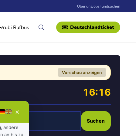
Über uns
Jobs
Fundsachen
rubi Rufbus
Deutschlandticket
Vorschau anzeigen
16:16
×
Suchen
g, andere
n an bis zu