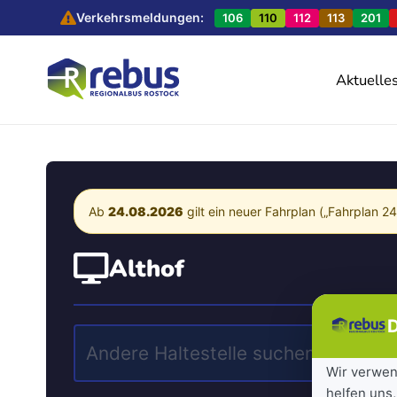
Verkehrsmeldungen:
106
110
112
113
201
Aktuelle
Ab
24.08.2026
gilt ein neuer Fahrplan („Fahrplan 2
Althof
D
Wir verwen
helfen uns,