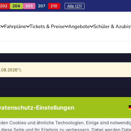
202
204
205
207
210
Alle (21)
s
Fahrpläne
Tickets & Preise
Angebote
Schüler & Azubis
4.08.2026").
atenschutz-Einstellungen
den Cookies und ähnliche Technologien. Einige sind notwendi
 diese Seite und Ihr Erlebnis zu verbessern. Dabei werden Date