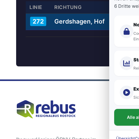
6 Dritte w
LINIE
RICHTUNG
Gerdshagen, Hof
272
N
Coo
Ein
St
Rei
Ex
Sic
Alle 
Übersicht
C