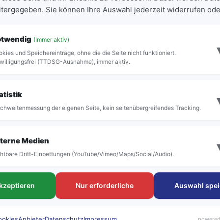
eitergegeben. Sie können Ihre Auswahl jederzeit widerrufen ode
ABFAHRT
STEIG
16:39
Steig 
otwendig
(Immer aktiv)
kies und Speichereinträge, ohne die die Seite nicht funktioniert.
willigungsfrei (TTDSG-Ausnahme), immer aktiv.
Vollständige Abfahrtstafel anzeigen
atistik
chweitenmessung der eigenen Seite, kein seitenübergreifendes Tracking.
terne Medien
htbare Dritt-Einbettungen (YouTube/Vimeo/Maps/Social/Audio).
FAHRTEN
Tickets & Tar
akzeptieren
Nur erforderliche
Auswahl spei
Linien & Fahrpläne
Deutschlandtick
Haltestellen
Schülerkarte
rubi Rufbus
Einzeltickets
ookies
Anbieter
Datenschutz
Impressum
powered