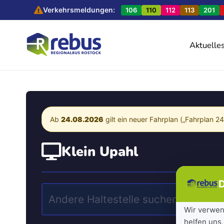
Verkehrsmeldungen:
106
110
112
113
201
Aktuelle
Ab
24.08.2026
gilt ein neuer Fahrplan („Fahrplan 2
Klein Upahl
D
Wir verwen
helfen uns,