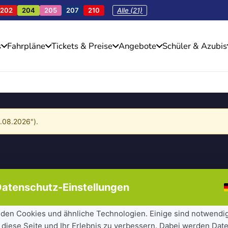
202
204
205
207
210
Alle (21)
s
Fahrpläne
Tickets & Preise
Angebote
Schüler & Azubis
4.08.2026").
atenschutz-Einstellungen
den Cookies und ähnliche Technologien. Einige sind notwendi
 diese Seite und Ihr Erlebnis zu verbessern. Dabei werden Date