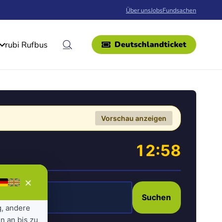
Über uns
Jobs
Fundsachen
rubi Rufbus
Deutschlandticket
Vorschau anzeigen
12:58
×
Suchen
g, andere
n an bis zu