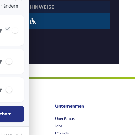
r ändern.
HINWEISE
1
▾
▾
▾
ife
Unternehmen
chern
et
Über Rebus
Jobs
Projekte
 by psn media