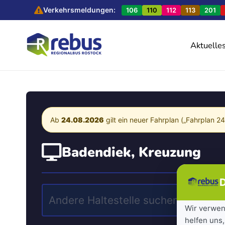
Verkehrsmeldungen:
106
110
112
113
201
Aktuelle
Ab
24.08.2026
gilt ein neuer Fahrplan („Fahrplan 2
Badendiek, Kreuzung
D
Wir verwen
helfen uns,