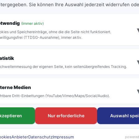
eitergegeben. Sie können Ihre Auswahl jederzeit widerrufen ode
er Haltestelle im aktiven Fahrplan vor.
otwendig
(Immer aktiv)
kies und Speichereinträge, ohne die die Seite nicht funktioniert.
willigungsfrei (TTDSG-Ausnahme), immer aktiv.
Vollständige Abfahrtstafel anzeigen
atistik
chweitenmessung der eigenen Seite, kein seitenübergreifendes Tracking.
terne Medien
htbare Dritt-Einbettungen (YouTube/Vimeo/Maps/Social/Audio).
FAHRTEN
Tickets & Tar
akzeptieren
Nur erforderliche
Auswahl spei
Linien & Fahrpläne
Deutschlandtick
Haltestellen
Schülerkarte
rubi Rufbus
Einzeltickets
ookies
Anbieter
Datenschutz
Impressum
powered