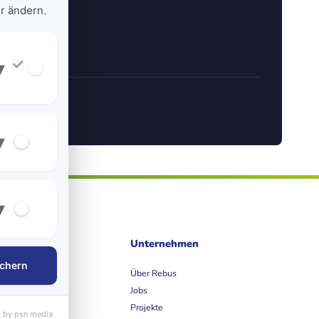
r ändern.
▾
▾
▾
ife
Unternehmen
chern
et
Über Rebus
Jobs
Projekte
 by psn media