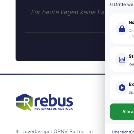
6 Dritte w
Für heute liegen keine Fahrten dies
N
Coo
Ein
St
Rei
Ex
Sic
Alle 
Ihr zuverlässiger ÖPNV-Partner im
Übersicht
C