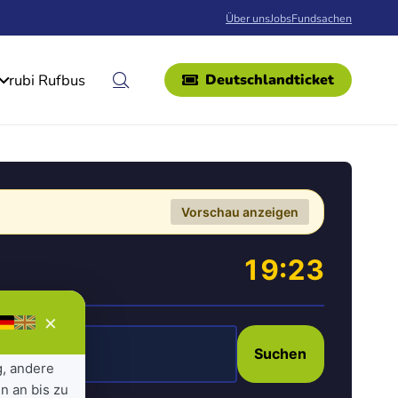
Über uns
Jobs
Fundsachen
rubi Rufbus
Deutschlandticket
Vorschau anzeigen
19:23
×
Suchen
g, andere
n an bis zu