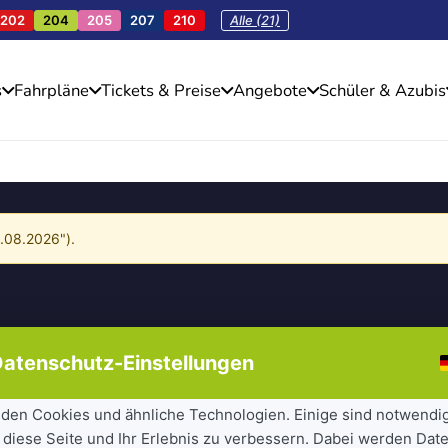
202
204
205
207
210
Alle (21)
s
Fahrpläne
Tickets & Preise
Angebote
Schüler & Azubis
4.08.2026").
atenschutz-Einstellungen
den Cookies und ähnliche Technologien. Einige sind notwendi
 diese Seite und Ihr Erlebnis zu verbessern. Dabei werden Date