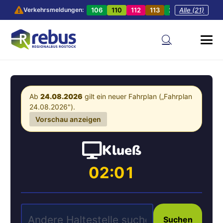
106
110
112
113
201
Alle (21)
202
20
Verkehrsmeldungen:
Ab
24.08.2026
gilt ein neuer Fahrplan („Fahrplan
24.08.2026").
Vorschau anzeigen
Klueß
02:01
Suchen