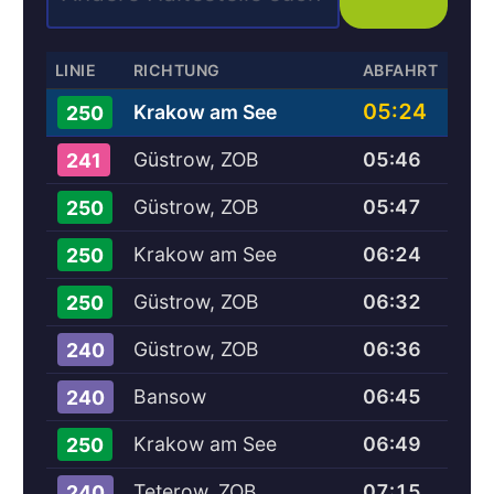
LINIE
RICHTUNG
ABFAHRT
05:24
Krakow am See
250
Güstrow, ZOB
05:46
241
Güstrow, ZOB
05:47
250
Krakow am See
06:24
250
Güstrow, ZOB
06:32
250
Güstrow, ZOB
06:36
240
Bansow
06:45
240
Krakow am See
06:49
250
Teterow, ZOB
07:15
240