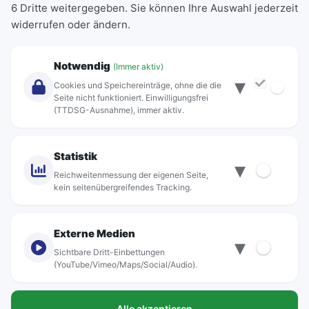
6 Dritte weitergegeben. Sie können Ihre Auswahl jederzeit
Einzeltickets
widerrufen oder ändern.
Abonnements
Unternehmen
Notwendig
(Immer aktiv)
▾
Über Rebus
Cookies und Speichereinträge, ohne die die
Jobs
Seite nicht funktioniert. Einwilligungsfrei
(TTDSG-Ausnahme), immer aktiv.
Projekte
rebus-aktiv
Kontakt
Statistik
▾
Standorte
Reichweitenmessung der eigenen Seite,
kein seitenübergreifendes Tracking.
Externe Medien
▾
Sichtbare Dritt-Einbettungen
© rebus Regionalbus Rostock GmbH
(YouTube/Vimeo/Maps/Social/Audio).
Impressum
Alle akzeptieren