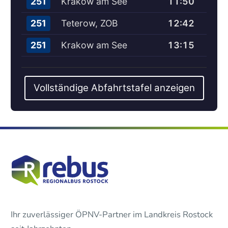
Krakow am See
11:50
251
Teterow, ZOB
12:42
251
Krakow am See
13:15
251
Vollständige Abfahrtstafel anzeigen
Ihr zuverlässiger ÖPNV-Partner im Landkreis Rostock