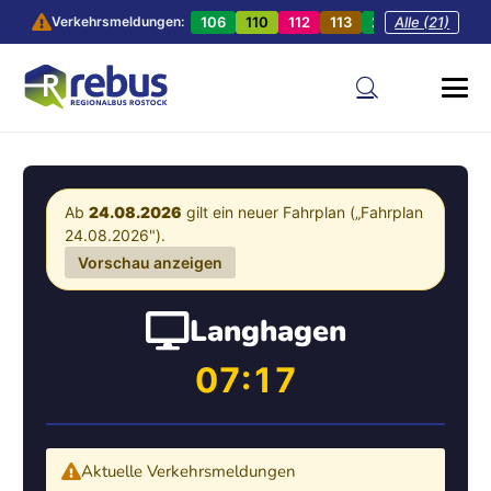
106
110
112
113
201
Alle (21)
202
20
Verkehrsmeldungen:
Ab
24.08.2026
gilt ein neuer Fahrplan („Fahrplan
24.08.2026").
Vorschau anzeigen
Langhagen
07:17
Aktuelle Verkehrsmeldungen