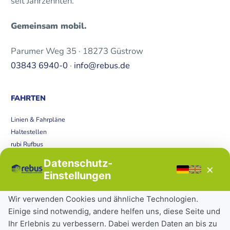
seit Jahrzehnten.
Gemeinsam mobil.
Parumer Weg 35 · 18273 Güstrow
03843 6940-0
·
info@rebus.de
FAHRTEN
Linien & Fahrpläne
Haltestellen
rubi Rufbus
Bücherbus
Datenschutz-
×
Störungen
Einstellungen
Tickets & Tarife
Wir verwenden Cookies und ähnliche Technologien.
Einige sind notwendig, andere helfen uns, diese Seite und
Deutschlandticket
Ihr Erlebnis zu verbessern. Dabei werden Daten an bis zu
Schülerkarte